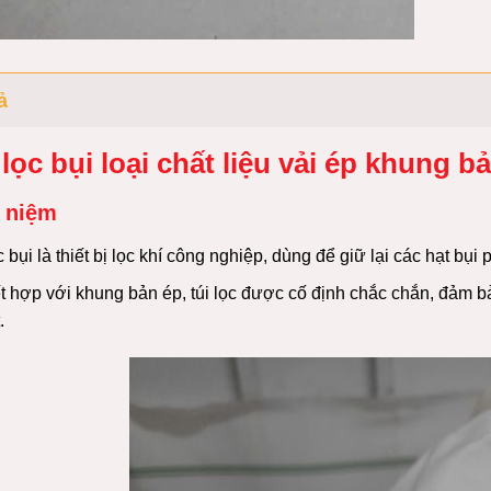
ả
 lọc bụi loại chất liệu vải ép khung b
 niệm
c bụi là thiết bị lọc khí công nghiệp, dùng để giữ lại các hạt bụi 
t hợp với khung bản ép, túi lọc được cố định chắc chắn, đảm b
.