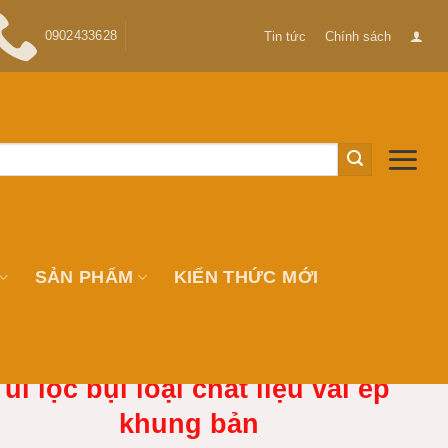
0902433628
Tin tức
Chính sách
SẢN PHẨM
KIẾN THỨC MỚI
úi lọc bụi loại chất liệu vải ép
khung bản