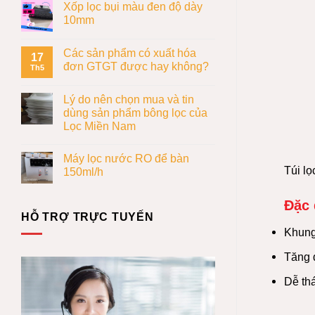
Xốp lọc bụi màu đen độ dày
10mm
Các sản phẩm có xuất hóa
17
đơn GTGT được hay không?
Th5
Lý do nên chọn mua và tin
dùng sản phẩm bông lọc của
Lọc Miền Nam
Máy lọc nước RO để bàn
Túi lọ
150ml/h
Đặc 
HỖ TRỢ TRỰC TUYẾN
Khung 
Tăng d
Dễ thá