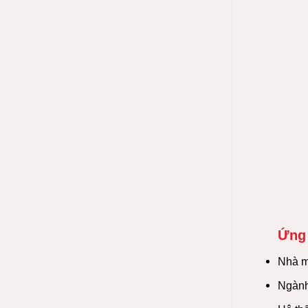
Ứng 
Nhà má
Ngành