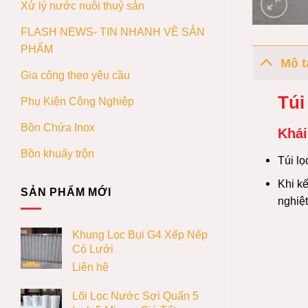
Xử lý nước nuôi thuỷ sản
FLASH NEWS- TIN NHANH VỀ SẢN
PHẨM
Mô t
Gia công theo yêu cầu
Túi
Phụ Kiện Công Nghiệp
Bồn Chứa Inox
Khái
Bồn khuấy trộn
Túi lọ
Khi kế
SẢN PHẨM MỚI
nghiệt
Khung Lọc Bụi G4 Xếp Nếp
Có Lưới
Liên hệ
Lõi Lọc Nước Sợi Quấn 5