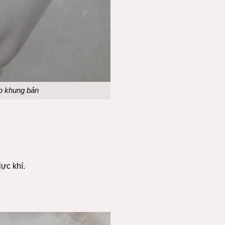
 ép khung bản
lực khí.