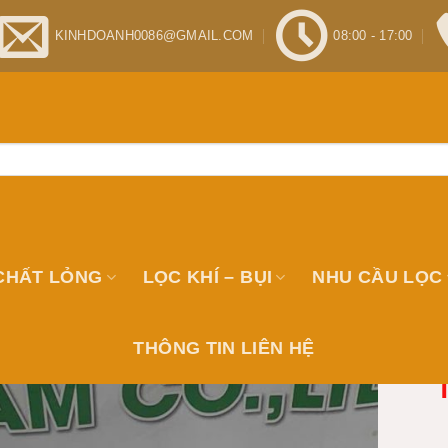
KINHDOANH0086@GMAIL.COM
08:00 - 17:00
CHẤT LỎNG
LỌC KHÍ – BỤI
NHU CẦU LỌC
THÔNG TIN LIÊN HỆ
T