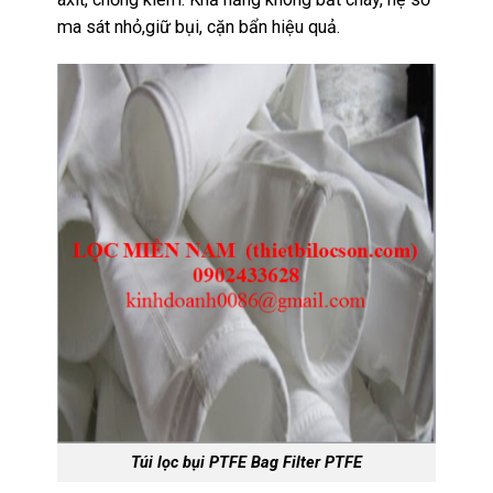
ma sát nhỏ,giữ bụi, cặn bẩn hiệu quả.
Túi lọc bụi PTFE Bag Filter PTFE