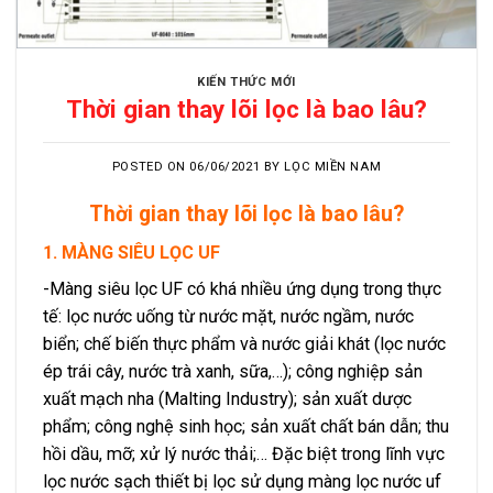
KIẾN THỨC MỚI
Thời gian thay lõi lọc là bao lâu?
POSTED ON
06/06/2021
BY
LỌC MIỀN NAM
Thời gian thay lõi lọc là bao lâu?
1. MÀNG SIÊU LỌC UF
-Màng siêu lọc UF có khá nhiều ứng dụng trong thực
tế: lọc nước uống từ nước mặt, nước ngầm, nước
biển; chế biến thực phẩm và nước giải khát (lọc nước
ép trái cây, nước trà xanh, sữa,…); công nghiệp sản
xuất mạch nha (Malting Industry); sản xuất dược
phẩm; công nghệ sinh học; sản xuất chất bán dẫn; thu
hồi dầu, mỡ; xử lý nước thải;… Đặc biệt trong lĩnh vực
lọc nước sạch thiết bị lọc sử dụng màng lọc nước uf