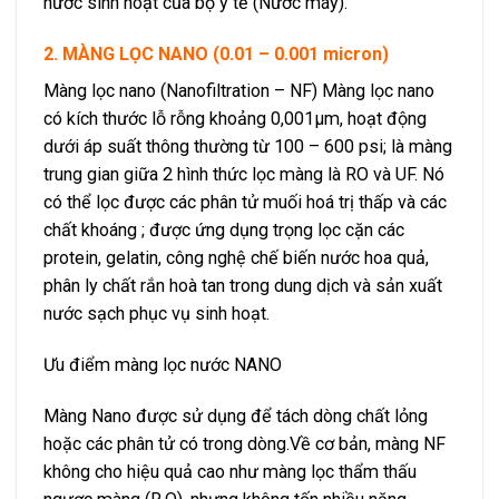
nước sinh hoạt của bộ y tế (Nước máy).
2. MÀNG LỌC NANO (0.01 – 0.001 micron)
Màng lọc nano (Nanofiltration – NF) Màng lọc nano
có kích thước lỗ rỗng khoảng 0,001μm, hoạt động
dưới áp suất thông thường từ 100 – 600 psi; là màng
trung gian giữa 2 hình thức lọc màng là RO và UF. Nó
có thể lọc được các phân tử muối hoá trị thấp và các
chất khoáng ; được ứng dụng trọng lọc cặn các
protein, gelatin, công nghệ chế biến nước hoa quả,
phân ly chất rắn hoà tan trong dung dịch và sản xuất
nước sạch phục vụ sinh hoạt.
Ưu điểm màng lọc nước NANO
Màng Nano được sử dụng để tách dòng chất lỏng
hoặc các phân tử có trong dòng.Về cơ bản, màng NF
không cho hiệu quả cao như màng lọc thẩm thấu