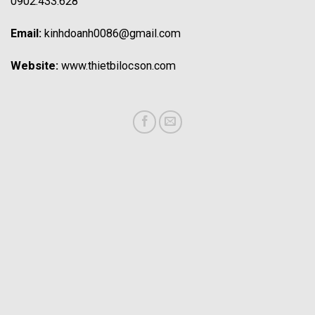
0902.433.628
Email:
kinhdoanh0086@gmail.com
Website:
www.thietbilocson.com