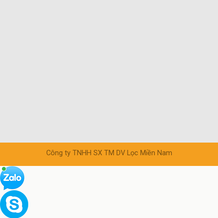
Công ty TNHH SX TM DV Lọc Miền Nam