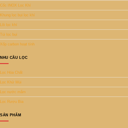
Cốc INOX Lọc Khí
Khung lọc bụi lọc khí
Lõi lọc khí
Túi lọc bụi
Xốp carbon hoạt tính
NHU CẦU LỌC
Lọc Hóa Chất
Lọc Khử Mùi
Lọc nước mắm
Lọc Rượu Bia
SẢN PHẨM