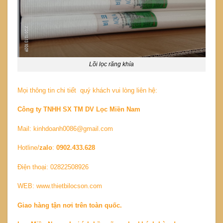
Lõi lọc răng khía
Mọi thông tin chi tiết quý khách vui lòng liên hệ:
Công ty TNHH SX TM DV Lọc Miền Nam
Mail:
kinhdoanh0086@gmail.com
Hotline/
zalo
:
0902.433.628
Điện thoại: 02822508926
WEB:
www.thietbilocson.com
Giao hàng tận nơi trên toàn quốc.