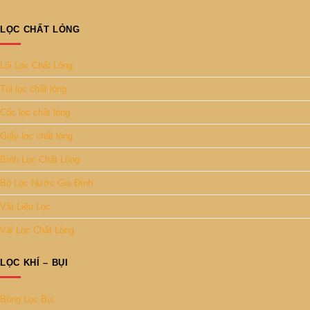
LỌC CHẤT LỎNG
Lõi Lọc Chất Lỏng
Túi lọc chất lỏng
Cốc lọc chất lỏng
Giấy lọc chất lỏng
Bình Lọc Chất Lỏng
Bộ Lọc Nước Gia Đình
Vật Liệu Lọc
Vải Lọc Chất Lỏng
LỌC KHÍ – BỤI
Bông Lọc Bụi