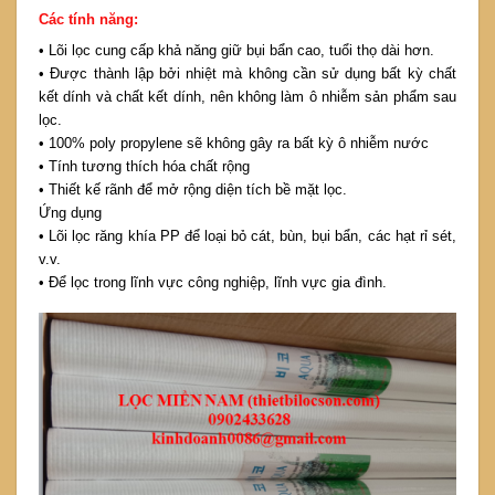
Các tính năng:
• Lõi lọc cung cấp khả năng giữ bụi bẩn cao, tuổi thọ dài hơn.
• Được thành lập bởi nhiệt mà không cần sử dụng bất kỳ chất
kết dính và chất kết dính, nên không làm ô nhiễm sản phẩm sau
lọc.
• 100% poly propylene sẽ không gây ra bất kỳ ô nhiễm nước
• Tính tương thích hóa chất rộng
• Thiết kế rãnh để mở rộng diện tích bề mặt lọc.
Ứng dụng
• Lõi lọc răng khía PP để loại bỏ cát, bùn, bụi bẩn, các hạt rỉ sét,
v.v.
• Để lọc trong lĩnh vực công nghiệp, lĩnh vực gia đình.