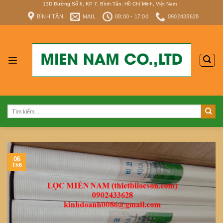
Skip
13D Đường Số 6, KP 7, Bình Tân, Hồ Chí Minh, Việt Nam
to
BÌNH TÂN
MAIL
08:00 - 17:00
0902433628
content
Tìm
kiếm:
06
Th6