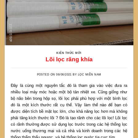
KIẾN THỨC MỚI
Lõi lọc răng khía
POSTED ON
06/06/2021
BY
LỌC MIỀN NAM
Đây là cùng một nguyên tắc đó là tham gia vào việc đưa ra
nhiều loại máy móc hoặc một bộ tản nhiệt xe. Cũng giống như
bộ não bên trong hộp sọ, lõi lọc phải phù hợp với một bình lọc
đó là một kích thước rất cụ thể. Vậy làm thế nào để bạn có
được diện tích bề mặt lọc lớn, cho khả năng lọc hơn mà không
phải tăng kích thước lõi ? Đó là tạo rãnh cho các lõi lọc! Lõi lọc
có rãnh thường được sử dụng lọc trước trong các hệ thống lọc
nước uống thương mại và cả nhà và kinh doanh trong các hệ
thống thẩm thấu ngược, và hệ thống lọc nước tia cực tím.