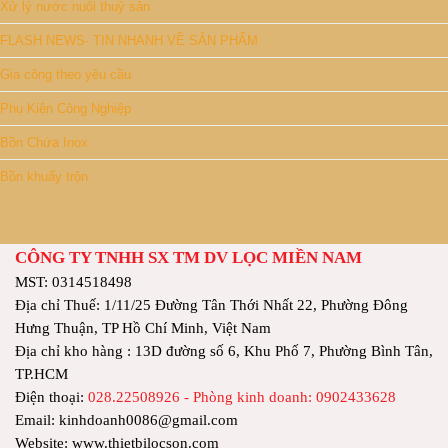
Xử lý nước nuôi thuỷ sản
FLASH NEWS- TIN NHANH VỀ SẢN PHẨM
Gia công theo yêu cầu
Phụ Kiện Công Nghiệp
Bồn Chứa Inox
Bồn khuấy trộn
CÔNG TY TNHH SX TM DV LỌC MIỀN NAM
MST: 0314518498
Địa chỉ Thuế: 1/11/25 Đường Tân Thới Nhất 22, Phường Đông
Hưng Thuận, TP Hồ Chí Minh, Việt Nam
Địa chỉ kho hàng : 13D đường số 6, Khu Phố 7, Phường Bình Tân,
TP.HCM
Điện thoại:
028.22508926 - Phòng kinh doanh: 0902433628
Email: kinhdoanh0086@gmail.com
Website: www.thietbilocson.com