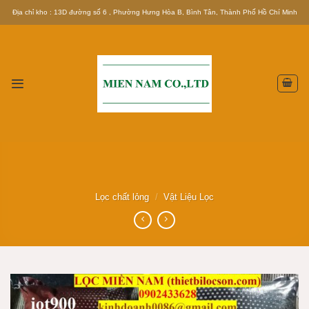
Skip
Địa chỉ kho : 13D đường số 6 , Phường Hưng Hòa B, Bình Tân, Thành Phố Hồ Chí Minh
to
content
Lọc chất lỏng
/
Vật Liệu Lọc