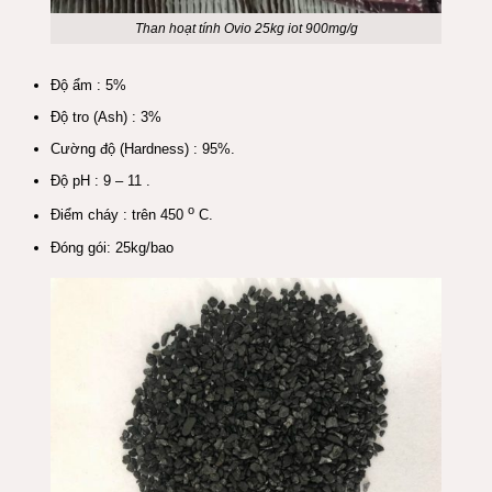
Than hoạt tính Ovio 25kg iot 900mg/g
Độ ẩm : 5%
Độ tro (Ash) : 3%
Cường độ (Hardness) : 95%.
Độ pH : 9 – 11 .
o
Điểm cháy : trên 450
C.
Đóng gói: 25kg/bao