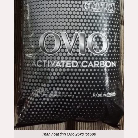
Than hoạt tính
Ovio
25kg iot 600