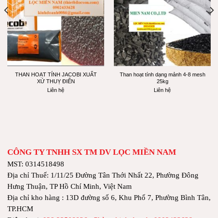
THAN HOẠT TÍNH JACOBI XUẤT
Than hoạt tính dạng mảnh 4-8 mesh
XỨ THUỴ ĐIỂN
25kg
Liên hệ
Liên hệ
CÔNG TY TNHH SX TM DV LỌC MIỀN NAM
MST: 0314518498
Địa chỉ Thuế: 1/11/25 Đường Tân Thới Nhất 22, Phường Đông
Hưng Thuận, TP Hồ Chí Minh, Việt Nam
Địa chỉ kho hàng : 13D đường số 6, Khu Phố 7, Phường Bình Tân,
TP.HCM