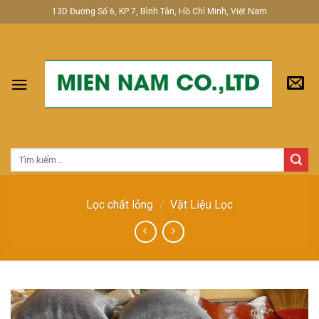
Skip
13D Đường Số 6, KP 7, Bình Tân, Hồ Chí Minh, Việt Nam
to
content
Tìm
kiếm:
Lọc chất lỏng
/
Vật Liệu Lọc