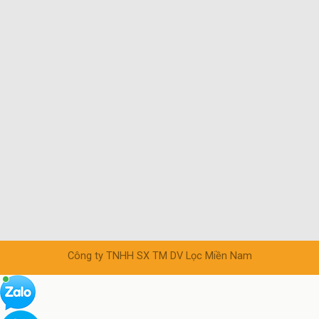
Công ty TNHH SX TM DV Lọc Miền Nam