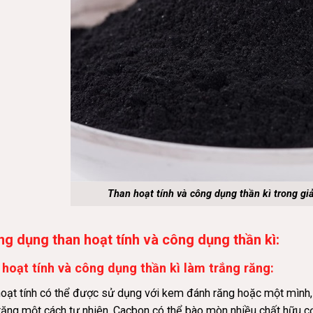
Than hoạt tính và công dụng thần kì trong gi
ng dụng than hoạt tính và công dụng thần kì:
hoạt tính và công dụng thần kì làm trắng răng:
hoạt tính có thể được sử dụng với kem đánh răng hoặc một mình
răng một cách tự nhiên. Cacbon có thể bào mòn nhiều chất hữu cơ 