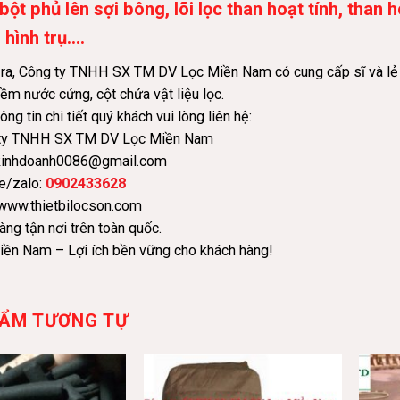
 bột phủ lên sợi bông, lõi lọc than hoạt tính, than
 hình trụ….
ra, Công ty TNHH SX TM DV Lọc Miền Nam có cung cấp sĩ và lẻ các
m nước cứng, cột chứa vật liệu lọc.
ông tin chi tiết quý khách vui lòng liên hệ:
ty TNHH SX TM DV Lọc Miền Nam
 kinhdoanh0086@gmail.com
ne/zalo:
0902433628
www.thietbilocson.com
àng tận nơi trên toàn quốc.
iền Nam – Lợi ích bền vững cho khách hàng!
ẨM TƯƠNG TỰ