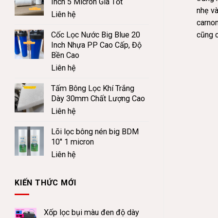
Inch 5 Micron Giá Tốt
nhẹ v
Liên hệ
carnon
cũng 
Cốc Lọc Nước Big Blue 20
Inch Nhựa PP Cao Cấp, Độ
Bền Cao
Liên hệ
Tấm Bông Lọc Khí Trắng
Dày 30mm Chất Lượng Cao
Liên hệ
Lõi lọc bông nén big BDM
10" 1 micron
Liên hệ
KIẾN THỨC MỚI
Xốp lọc bụi màu đen độ dày