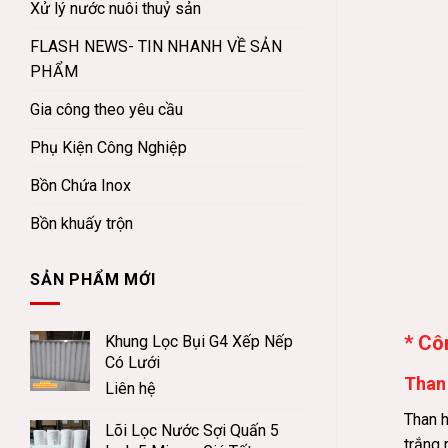
Xử lý nước nuôi thuỷ sản
FLASH NEWS- TIN NHANH VỀ SẢN
PHẨM
Gia công theo yêu cầu
Phụ Kiện Công Nghiệp
Bồn Chứa Inox
Bồn khuấy trộn
SẢN PHẨM MỚI
* Cô
Khung Lọc Bụi G4 Xếp Nếp
Có Lưới
Than 
Liên hệ
Than 
Lõi Lọc Nước Sợi Quấn 5
trắng 