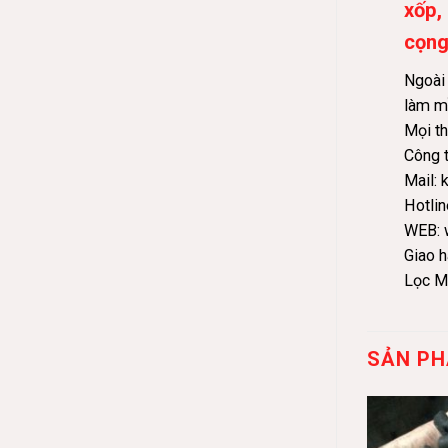
xốp,
cọng
Ngoài 
làm mề
Mọi th
Công 
Mail:
Hotli
WEB:
Giao h
Lọc M
SẢN PH