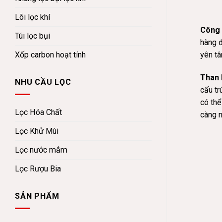
Lõi lọc khí
Công 
Túi lọc bụi
hàng đ
yên tâ
Xốp carbon hoạt tính
Than 
NHU CẦU LỌC
cấu tr
có thể
Lọc Hóa Chất
càng n
Lọc Khử Mùi
Lọc nước mắm
Lọc Rượu Bia
SẢN PHẨM