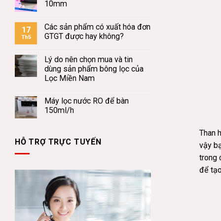
10mm
Các sản phẩm có xuất hóa đơn
17
GTGT được hay không?
Th5
Lý do nên chọn mua và tin
dùng sản phẩm bông lọc của
Lọc Miền Nam
Máy lọc nước RO để bàn
150ml/h
Than h
HỖ TRỢ TRỰC TUYẾN
vậy bạ
trong 
để tạo