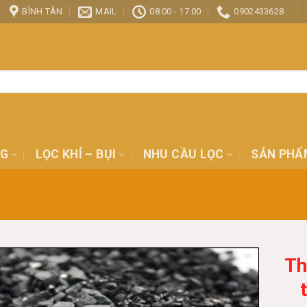
BÌNH TÂN
MAIL
08:00 - 17:00
0902433628
NG
LỌC KHÍ – BỤI
NHU CẦU LỌC
SẢN PHẨ
Th