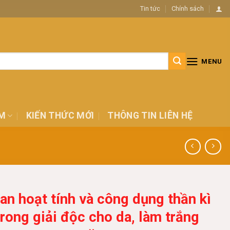
Tin tức
Chính sách
MENU
M
KIẾN THỨC MỚI
THÔNG TIN LIÊN HỆ
an hoạt tính và công dụng thần kì
trong giải độc cho da, làm trắng