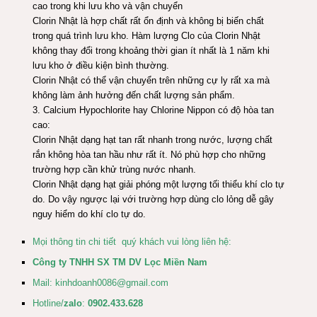
cao trong khi lưu kho và vận chuyển
Clorin Nhật là hợp chất rất ổn định và không bị biến chất
trong quá trình lưu kho. Hàm lượng Clo của Clorin Nhật
không thay đổi trong khoảng thời gian ít nhất là 1 năm khi
lưu kho ở điều kiện bình thường.
Clorin Nhật có thể vận chuyển trên những cự ly rất xa mà
không làm ảnh hưởng đến chất lượng sản phẩm.
3. Calcium Hypochlorite hay Chlorine Nippon có độ hòa tan
cao:
Clorin Nhật dạng hạt tan rất nhanh trong nước, lượng chất
rắn không hòa tan hầu như rất ít. Nó phù hợp cho những
trường hợp cần khử trùng nước nhanh.
Clorin Nhật dạng hạt giải phóng một lượng tối thiểu khí clo tự
do. Do vậy ngược lại với trường hợp dùng clo lỏng dễ gây
nguy hiểm do khí clo tự do.
Mọi thông tin chi tiết quý khách vui lòng liên hệ:
Công ty TNHH SX TM DV Lọc Miền Nam
Mail:
kinhdoanh0086@gmail.com
Hotline/
zalo
:
0902.433.628