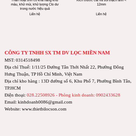
Than hoạt tính có khả năng khử
Kích thước cát và sỏi thạch anh <
màu, khử mùi, khử lượng Clo dư
12mm
trong nước hiệu quả
Liên hệ
Liên hệ
CÔNG TY TNHH SX TM DV LỌC MIỀN NAM
MST: 0314518498
Địa chỉ Thuế: 1/11/25 Đường Tân Thới Nhất 22, Phường Đông
Hưng Thuận, TP Hồ Chí Minh, Việt Nam
Địa chỉ kho hàng : 13D đường số 6, Khu Phố 7, Phường Bình Tân,
TP.HCM
Điện thoại:
028.22508926 - Phòng kinh doanh: 0902433628
Email: kinhdoanh0086@gmail.com
Website: www.thietbilocson.com