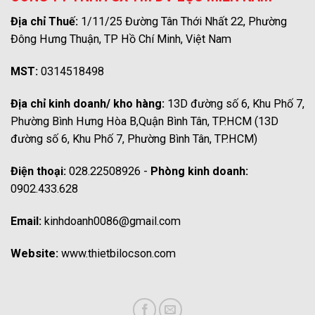
Địa chỉ Thuế:
1/11/25 Đường Tân Thới Nhất 22, Phường
Đông Hưng Thuận, TP Hồ Chí Minh, Việt Nam
MST:
0314518498
Địa chỉ kinh doanh/ kho hàng:
13D đường số 6, Khu Phố 7,
Phường Bình Hưng Hòa B,Quận Bình Tân, TP.HCM (13D
đường số 6, Khu Phố 7, Phường Bình Tân, TP.HCM)
Điện thoại:
028.22508926 -
Phòng kinh doanh:
0902.433.628
Email:
kinhdoanh0086@gmail.com
Website:
www.thietbilocson.com