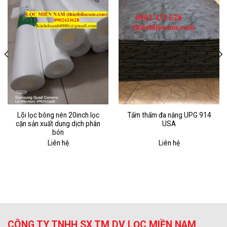
Lõi lọc bông nén 20inch lọc
Tấm thấm đa năng UPG 914
cặn sản xuất dung dịch phân
USA
bón
Liên hệ
Liên hệ
CÔNG TY TNHH SX TM DV LỌC MIỀN NAM