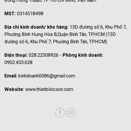
Đông Hưng Thuận, TP Hồ Chí Minh, Việt Nam
MST:
0314518498
Địa chỉ kinh doanh/ kho hàng:
13D đường số 6, Khu Phố 7,
Phường Bình Hưng Hòa B,Quận Bình Tân, TP.HCM (13D
đường số 6, Khu Phố 7, Phường Bình Tân, TP.HCM)
Điện thoại:
028.22508926 -
Phòng kinh doanh:
0902.433.628
Email:
kinhdoanh0086@gmail.com
Website:
www.thietbilocson.com