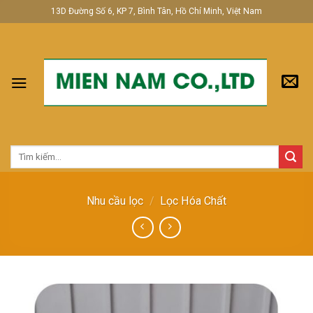
Skip
13D Đường Số 6, KP 7, Bình Tân, Hồ Chí Minh, Việt Nam
to
content
Tìm
kiếm:
Nhu cầu lọc
/
Lọc Hóa Chất