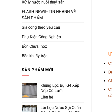
Xử lý nước nuôi thuỷ sản
FLASH NEWS- TIN NHANH VỀ
SẢN PHẨM
Gia công theo yêu cầu
Phụ Kiện Công Nghiệp
Bồn Chứa Inox
Ư
Bồn khuấy trộn
Ch
SẢN PHẨM MỚI
Đa
Gí
Khung Lọc Bụi G4 Xếp
Ch
Nếp Có Lưới
cầ
Liên hệ
Lõi Lọc Nước Sợi Quấn