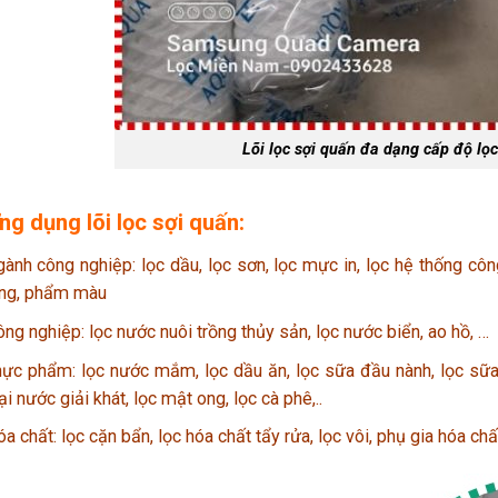
Lõi lọc sợi quấn đa dạng cấp độ lọc
ng dụng lõi lọc sợi quấn:
ành công nghiệp: lọc dầu, lọc sơn, lọc mực in, lọc hệ thống côn
ỏng, phẩm màu
ng nghiệp: lọc nước nuôi trồng thủy sản, lọc nước biển, ao hồ, …
ực phẩm: lọc nước mắm, lọc dầu ăn, lọc sữa đầu nành, lọc sữa, 
ại nước giải khát, lọc mật ong, lọc cà phê,..
a chất: lọc cặn bẩn, lọc hóa chất tẩy rửa, lọc vôi, phụ gia hóa c