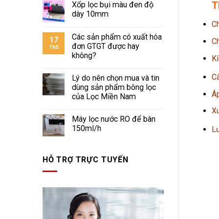
T
Xốp lọc bụi màu đen độ
dày 10mm
Ch
Các sản phẩm có xuất hóa
17
Ch
đơn GTGT được hay
Th5
không?
Kí
Cấ
Lý do nên chọn mua và tin
dùng sản phẩm bông lọc
Áp
của Lọc Miền Nam
Xu
Máy lọc nước RO để bàn
150ml/h
Lư
HỖ TRỢ TRỰC TUYẾN