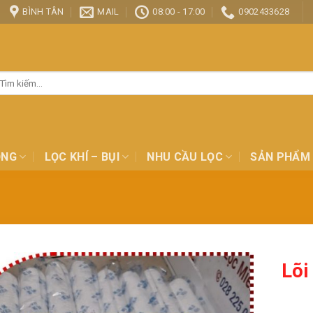
BÌNH TÂN
MAIL
08:00 - 17:00
0902433628
ìm
ếm:
ỎNG
LỌC KHÍ – BỤI
NHU CẦU LỌC
SẢN PHẨM
Lõi