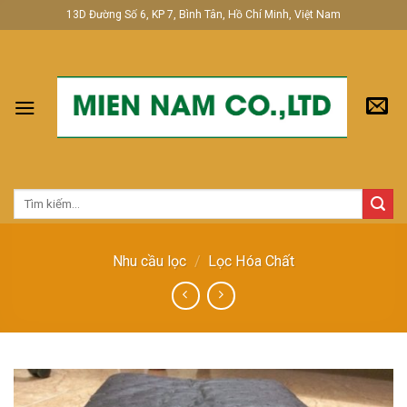
Skip
13D Đường Số 6, KP 7, Bình Tân, Hồ Chí Minh, Việt Nam
to
content
Tìm
kiếm:
Nhu cầu lọc
/
Lọc Hóa Chất