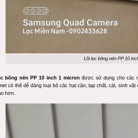
Lõi lọc bông nén PP 10 inc
ọc bông nén PP 10 inch 1 micron
được
sử dụng
cho các m
et có thể dễ dàng loại bỏ các hạt cặn, tạp chất, cát, sinh vật
ao hơn.