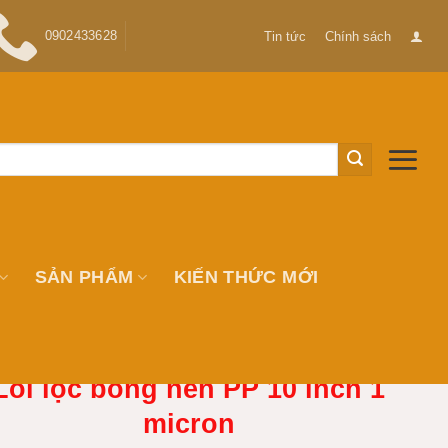
0902433628
Tin tức
Chính sách
SẢN PHẨM
KIẾN THỨC MỚI
Lõi lọc bông nén PP 10 inch 1
micron