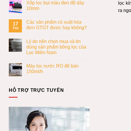
Xốp lọc bụi màu đen độ dày
lọc kí
10mm
ra ngo
Các sản phẩm có xuất hóa
17
đơn GTGT được hay không?
Th5
Lý do nên chọn mua và tin
dùng sản phẩm bông lọc của
Lọc Miền Nam
Máy lọc nước RO để bàn
150ml/h
HỖ TRỢ TRỰC TUYẾN