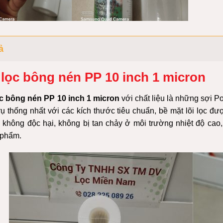
ả
 lọc bông nén PP 10 inch 1 micron
ọc bông nén PP 10 inch 1 micron
với chất liệu là những sợi P
rụ thống nhất với các kích thước tiêu chuẩn, bề mặt lõi lọc đ
,
không độc hại,
không bị tan chảy ở môi trường nhiệt độ cao,
phẩm.