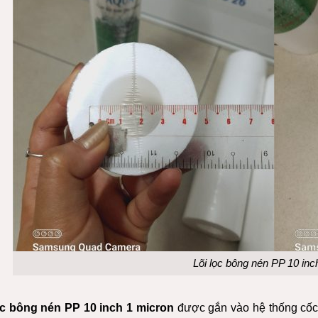
Lõi lọc bông nén PP 10 inc
ọc bông nén PP 10 inch 1 micron
được gắn vào hệ thống cốc 