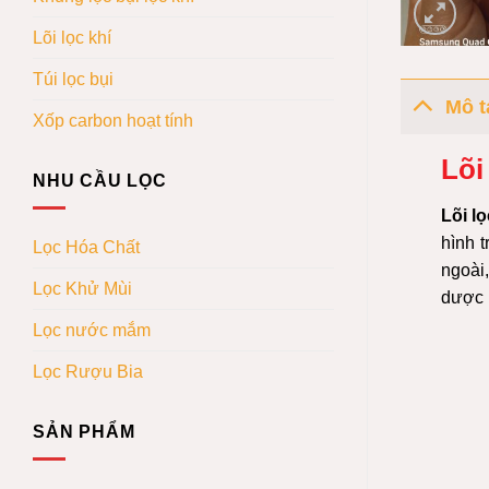
Lõi lọc khí
Túi lọc bụi
Mô t
Xốp carbon hoạt tính
Lõi
NHU CẦU LỌC
Lõi l
hình t
Lọc Hóa Chất
ngoài
Lọc Khử Mùi
dược 
Lọc nước mắm
Lọc Rượu Bia
SẢN PHẨM