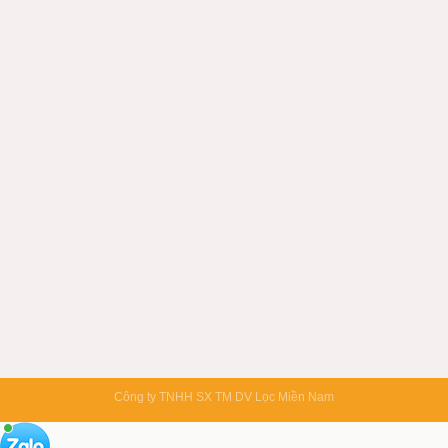
Công ty TNHH SX TM DV Lọc Miền Nam