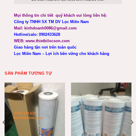
Mọi thông tin chi tiết quý khách vui lòng liên hệ:
Công ty TNHH SX TM DV Lọc Miền Nam
Mail: kinhdoanh0086@gmail.com
Hotline/zalo: 0902433628
WEB: www.thietbilocson.com
Giao hàng tận nơi trên toàn quốc
Lọc Miền Nam – Lợi ích bền vững cho khách hàng
SẢN PHẨM TƯƠNG TỰ