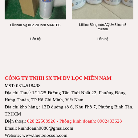
Lõi lọc Bông nén AQUA 5 inch 5
Lõi than big blue 20 inch MAXTEC
micron
Liên hệ
Liên hệ
CÔNG TY TNHH SX TM DV LỌC MIỀN NAM
MST: 0314518498
Địa chỉ Thuế: 1/11/25 Đường Tân Thới Nhất 22, Phường Đông
Hưng Thuận, TP Hồ Chí Minh, Việt Nam
Địa chỉ kho hàng : 13D đường số 6, Khu Phố 7, Phường Bình Tân,
TP.HCM
Điện thoại:
028.22508926 - Phòng kinh doanh: 0902433628
Email: kinhdoanh0086@gmail.com
Website: www.thietbilocson.com