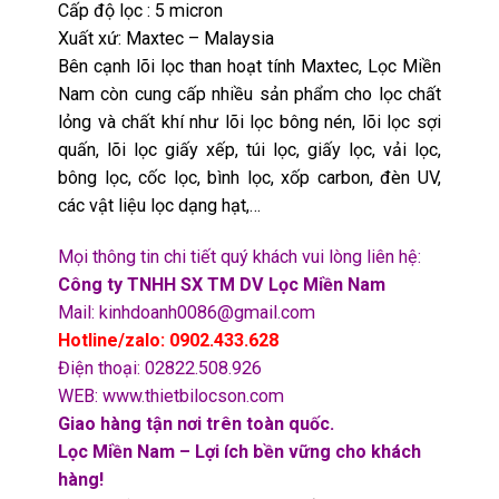
Cấp độ lọc : 5 micron
Xuất xứ: Maxtec – Malaysia
Bên cạnh lõi lọc than hoạt tính Maxtec, Lọc Miền
Nam còn cung cấp nhiều sản phẩm cho lọc chất
lỏng và chất khí như lõi lọc bông nén, lõi lọc sợi
quấn, lõi lọc giấy xếp, túi lọc, giấy lọc, vải lọc,
bông lọc, cốc lọc, bình lọc, xốp carbon, đèn UV,
các vật liệu lọc dạng hạt,…
Mọi thông tin chi tiết quý khách vui lòng liên hệ:
Công ty TNHH SX TM DV Lọc Miền Nam
Mail: kinhdoanh0086@gmail.com
Hotline/zalo: 0902.433.628
Điện thoại: 02822.508.926
WEB: www.thietbilocson.com
Giao hàng tận nơi trên toàn quốc.
Lọc Miền Nam – Lợi ích bền vững cho khách
hàng!