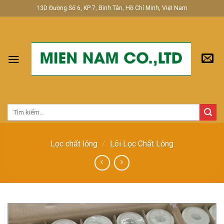
Skip
13D Đường Số 6, KP 7, Bình Tân, Hồ Chí Minh, Việt Nam
to
content
Tìm
kiếm:
Lọc chất lỏng
/
Lõi Lọc Chất Lỏng