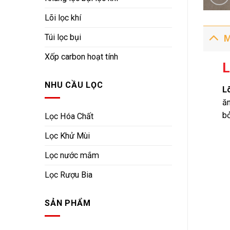
Lõi lọc khí
Túi lọc bụi
M
Xốp carbon hoạt tính
L
NHU CẦU LỌC
Lõ
ăn
b
Lọc Hóa Chất
Lọc Khử Mùi
Lọc nước mắm
Lọc Rượu Bia
SẢN PHẨM