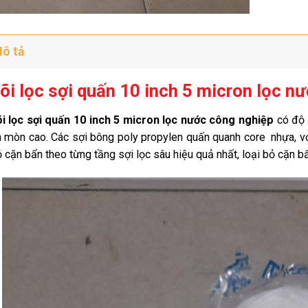
ô tả
õi lọc sợi quấn 10 inch 5 micron lọc n
i lọc sợi quấn 10 inch 5 micron lọc nước công nghiệp
có độ 
 mòn cao. Các sợi bông poly propylen quấn quanh core nhựa, với
ỏ cặn bẩn
theo
từng tầng sợi lọc sâu hiệu quả nhất, loại bỏ cặn bẩ