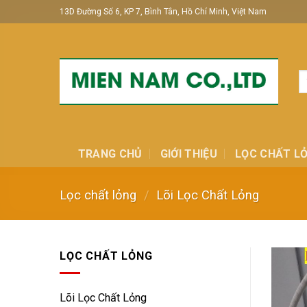
Skip
13D Đường Số 6, KP 7, Bình Tân, Hồ Chí Minh, Việt Nam
to
content
T
ki
TRANG CHỦ
GIỚI THIỆU
LỌC CHẤT L
Lọc chất lỏng
/
Lõi Lọc Chất Lỏng
LỌC CHẤT LỎNG
Lõi Lọc Chất Lỏng