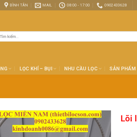
BÌNH TÂN
MAIL
08:00 - 17:00
0902433628
ìm
ếm:
ỎNG
LỌC KHÍ – BỤI
NHU CẦU LỌC
SẢN PHẨM
Lõi 