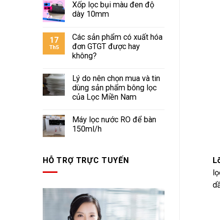
Xốp lọc bụi màu đen độ
dày 10mm
Các sản phẩm có xuất hóa
17
đơn GTGT được hay
Th5
không?
Lý do nên chọn mua và tin
dùng sản phẩm bông lọc
của Lọc Miền Nam
Máy lọc nước RO để bàn
150ml/h
HỖ TRỢ TRỰC TUYẾN
Lõ
lọ
dầ