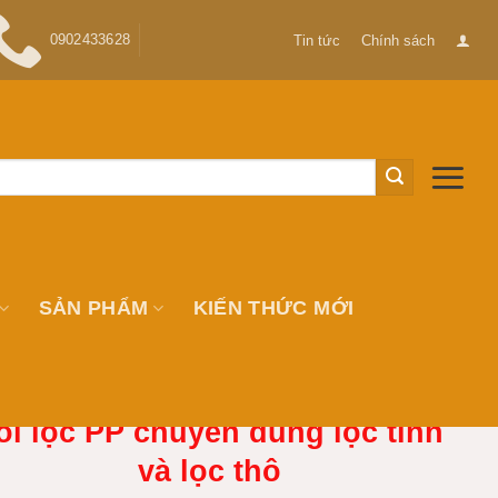
0902433628
Tin tức
Chính sách
SẢN PHẨM
KIẾN THỨC MỚI
õi lọc PP chuyên dùng lọc tinh
và lọc thô