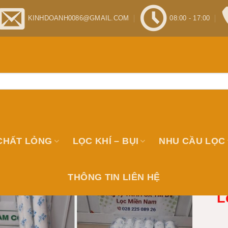
KINHDOANH0086@GMAIL.COM
08:00 - 17:00
CHẤT LỎNG
LỌC KHÍ – BỤI
NHU CẦU LỌC
THÔNG TIN LIÊN HỆ
L