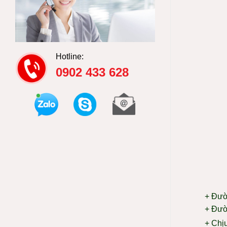
Hotline:
0902 433 628
+ Đườ
+ Đườ
+ Chịu