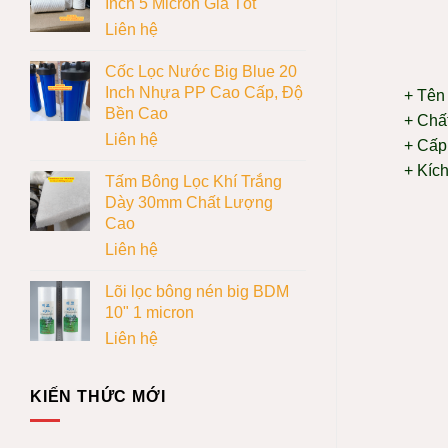
Inch 5 Micron Giá Tốt
Liên hệ
Cốc Lọc Nước Big Blue 20
Inch Nhựa PP Cao Cấp, Độ
+ Tên
Bền Cao
+ Chấ
Liên hệ
+ Cấp 
+ Kíc
Tấm Bông Lọc Khí Trắng
Dày 30mm Chất Lượng
Cao
Liên hệ
Lõi lọc bông nén big BDM
10" 1 micron
Liên hệ
KIẾN THỨC MỚI