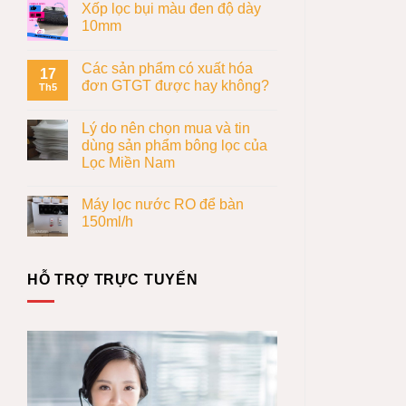
Xốp lọc bụi màu đen độ dày
10mm
Các sản phẩm có xuất hóa
17
đơn GTGT được hay không?
Th5
Lý do nên chọn mua và tin
dùng sản phẩm bông lọc của
Lọc Miền Nam
Máy lọc nước RO để bàn
150ml/h
HỖ TRỢ TRỰC TUYẾN