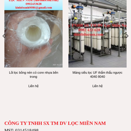
Lõi lọc bông nén có core nhựa bên
Màng siêu lọc UF thẩm thấu ngược
trong
4040 8040
Liên hệ
Liên hệ
CÔNG TY TNHH SX TM DV LỌC MIỀN NAM
MST: 0314518498