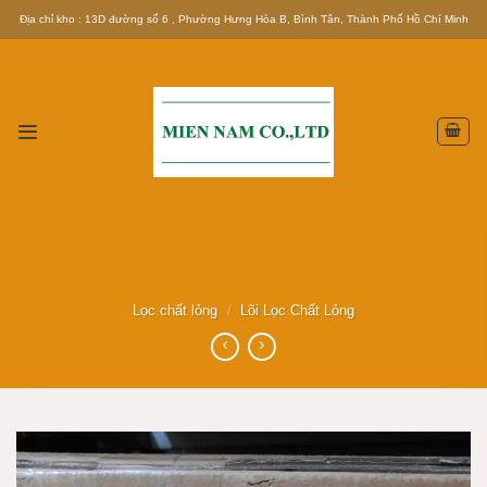
Skip
Địa chỉ kho : 13D đường số 6 , Phường Hưng Hòa B, Bình Tân, Thành Phố Hồ Chí Minh
to
content
Lọc chất lỏng
/
Lõi Lọc Chất Lỏng