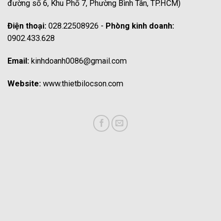
đường số 6, Khu Phố 7, Phường Bình Tân, TP.HCM)
Điện thoại:
028.22508926 -
Phòng kinh doanh:
0902.433.628
Email:
kinhdoanh0086@gmail.com
Website:
www.thietbilocson.com