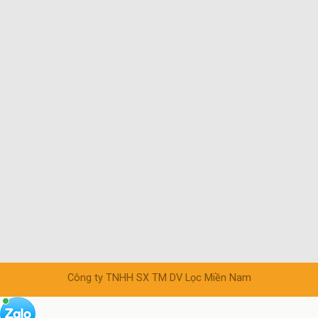
Công ty TNHH SX TM DV Lọc Miền Nam