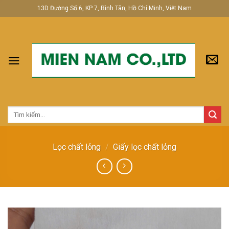
Skip
13D Đường Số 6, KP 7, Bình Tân, Hồ Chí Minh, Việt Nam
to
content
Tìm
kiếm:
Lọc chất lỏng
/
Giấy lọc chất lỏng