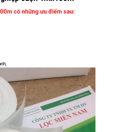
x100m
có những ưu điểm sau:
ành;