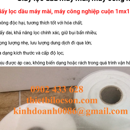
iấy lọc dầu máy mài, máy công nghiệp cuộn 1m
ông độc hại, tương thích tốt với hóa chất;
ấy dai, khả năng lọc chính xác, giữ bụi bẩn nhiều;
ọng lượng nhẹ, lưu lượng dung dịch đi qua lớn;
 dạng kích thước và cấp độ lọc;
ịu được áp cao, không biến dạng hoặc rách trong quá trình vận h