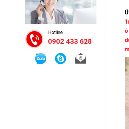
Ứ
1
ô
Hotline:
d
0902 433 628
m