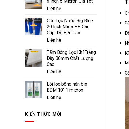
5 Inch 5 Micron Giá Tốt
T
Liên hệ
Ch
Cốc Lọc Nước Big Blue
Cấ
20 Inch Nhựa PP Cao
Cấp, Độ Bền Cao
Đ
Liên hệ
Nh
Tấm Bông Lọc Khí Trắng
Kí
Dày 30mm Chất Lượng
Mà
Cao
Liên hệ
Cô
Lõi lọc bông nén big
BDM 10" 1 micron
Liên hệ
KIẾN THỨC MỚI