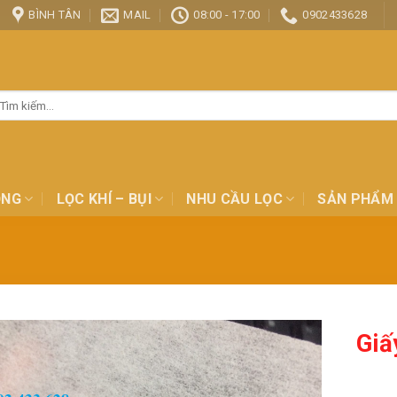
BÌNH TÂN
MAIL
08:00 - 17:00
0902433628
ìm
ếm:
ỎNG
LỌC KHÍ – BỤI
NHU CẦU LỌC
SẢN PHẨM
Giấ