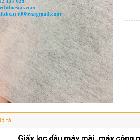
ô tả
Giấy lọc dầu máy mài, máy công