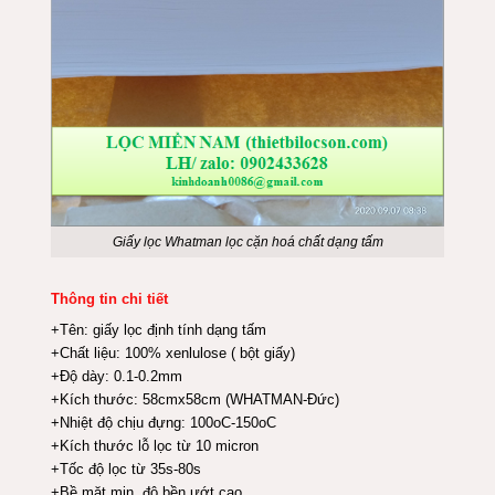
Giấy lọc Whatman lọc cặn hoá chất dạng tấm
Thông tin chi tiết
+Tên: giấy lọc định tính dạng tấm
+Chất liệu: 100% xenlulose ( bột giấy)
+Độ dày: 0.1-0.2mm
+Kích thước: 58cmx58cm (WHATMAN-Đức)
+Nhiệt độ chịu đựng: 100oC-150oC
+Kích thước lỗ lọc từ 10 micron
+Tốc độ lọc từ 35s-80s
+Bề mặt mịn, độ bền ướt cao