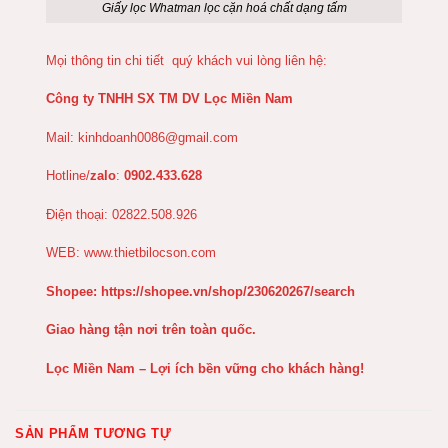
Giấy lọc Whatman lọc cặn hoá chất dạng tấm
Mọi thông tin chi tiết quý khách vui lòng liên hệ:
Công ty TNHH SX TM DV Lọc Miền Nam
Mail:
kinhdoanh0086@gmail.com
Hotline/
zalo
:
0902.433.628
Điện thoại: 02822.508.926
WEB:
www.thietbilocson.com
Shopee:
https://shopee.vn/shop/230620267/search
Giao hàng tận nơi trên toàn quốc.
Lọc Miền Nam – Lợi ích bền vững cho khách hàng!
SẢN PHẨM TƯƠNG TỰ