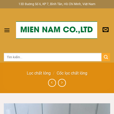
Skip
13D Đường Số 6, KP 7, Bình Tân, Hồ Chí Minh, Việt Nam
to
content
Tìm
kiếm:
Lọc chất lỏng
/
Cốc lọc chất lỏng