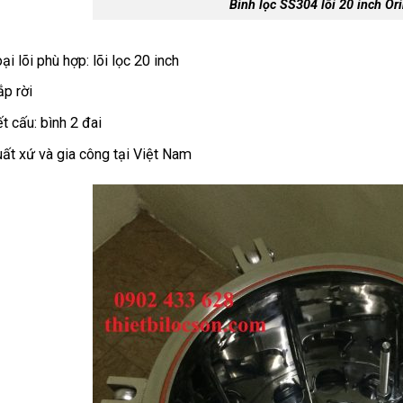
Bình lọc SS304 lõi 20 inch Or
ại lõi phù hợp: lõi lọc 20 inch
p rời
t cấu:
bìn
h 2 đai
ất xứ và gia công tại Việt Nam