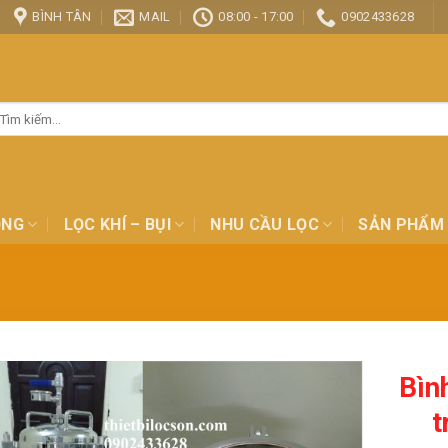
BÌNH TÂN
MAIL
08:00 - 17:00
0902433628
ìm
ếm:
ỎNG
LỌC KHÍ – BỤI
NHU CẦU LỌC
SẢN PHẨM
Bìn
t