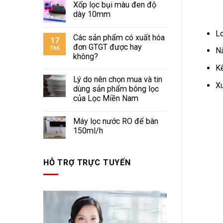
Xốp lọc bụi màu đen độ
dày 10mm
Lo
Các sản phẩm có xuất hóa
17
đơn GTGT được hay
Th5
Nắ
không?
Kế
Lý do nên chọn mua và tin
Xu
dùng sản phẩm bông lọc
của Lọc Miền Nam
Máy lọc nước RO để bàn
150ml/h
HỖ TRỢ TRỰC TUYẾN