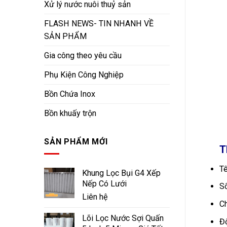
Xử lý nước nuôi thuỷ sản
FLASH NEWS- TIN NHANH VỀ
SẢN PHẨM
Gia công theo yêu cầu
Phụ Kiện Công Nghiệp
Bồn Chứa Inox
Bồn khuấy trộn
SẢN PHẨM MỚI
T
Tê
Khung Lọc Bụi G4 Xếp
Nếp Có Lưới
Số
Liên hệ
Ch
Lõi Lọc Nước Sợi Quấn
Đ