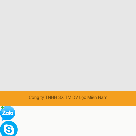
Công ty TNHH SX TM DV Lọc Miền Nam