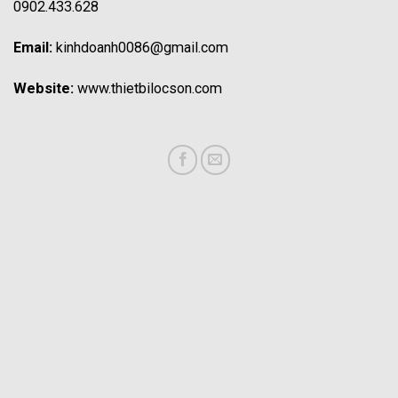
0902.433.628
Email:
kinhdoanh0086@gmail.com
Website:
www.thietbilocson.com