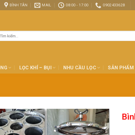
BÌNH TÂN
MAIL
08:00 - 17:00
0902433628
ìm
ếm:
ỎNG
LỌC KHÍ – BỤI
NHU CẦU LỌC
SẢN PHẨM
Bìn