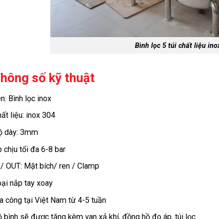
Bình lọc 5 túi chất liệu in
hông số kỹ thuật
n: Bình lọc inox
ất liệu: inox 304
ộ dày: 3mm
 chịu tối đa 6-8 bar
/ OUT: Mặt bích/ ren / Clamp
ại nắp tay xoay
a công tại Việt Nam từ 4-5 tuần
 bình sẽ được tặng kèm van xả khí, đồng hồ đo áp, túi lọc.