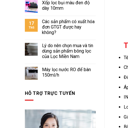
Xốp lọc bụi màu đen độ
dày 10mm
Các sản phẩm có xuất hóa
17
đơn GTGT được hay
Th5
không?
T
Lý do nên chọn mua và tin
dùng sản phẩm bông lọc
của Lọc Miền Nam
Tê
Ch
Máy lọc nước RO để bàn
150ml/h
Đ
Áp
HỖ TRỢ TRỰC TUYẾN
IN
Lo
Gi
Bộ