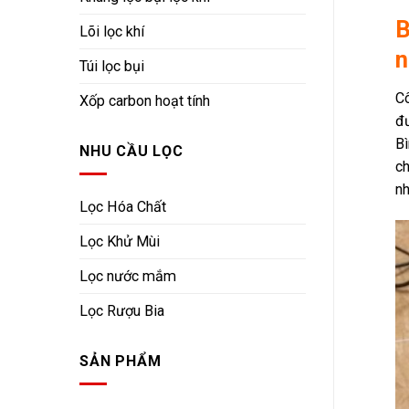
B
Lõi lọc khí
n
Túi lọc bụi
C
Xốp carbon hoạt tính
đư
Bì
NHU CẦU LỌC
ch
nh
Lọc Hóa Chất
Lọc Khử Mùi
Lọc nước mắm
Lọc Rượu Bia
SẢN PHẨM