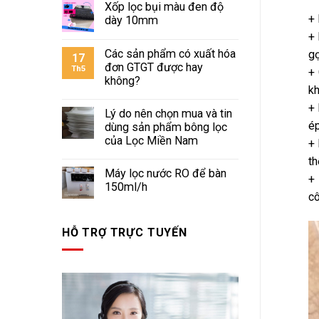
Xốp lọc bụi màu đen độ
+ 
dày 10mm
+ 
Các sản phẩm có xuất hóa
gọ
17
đơn GTGT được hay
Th5
+ 
không?
kh
+ 
Lý do nên chọn mua và tin
ép
dùng sản phẩm bông lọc
của Lọc Miền Nam
+ 
th
Máy lọc nước RO để bàn
+ 
150ml/h
cô
HỖ TRỢ TRỰC TUYẾN