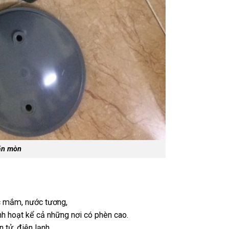
ăn mòn
c mắm, nước tương,
nh hoạt kể cả những nơi có phèn cao.
 tử, điện lạnh