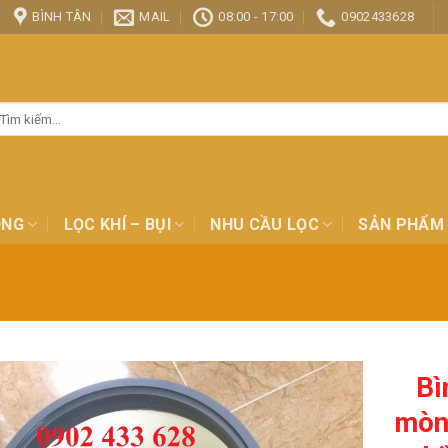
BÌNH TÂN
MAIL
08:00 - 17:00
0902433628
ìm
ếm:
ỎNG
LỌC KHÍ – BỤI
NHU CẦU LỌC
SẢN PHẨM
Bì
mòn,