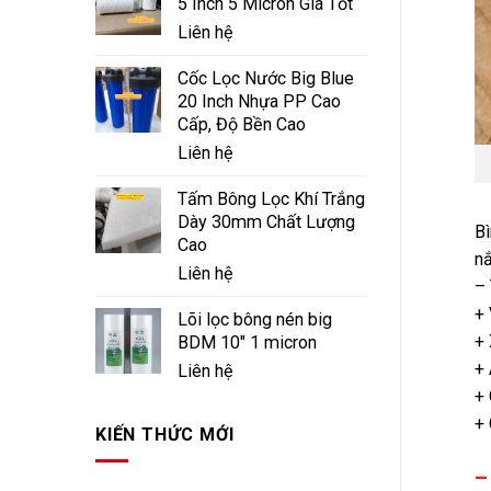
5 Inch 5 Micron Giá Tốt
Liên hệ
Cốc Lọc Nước Big Blue
20 Inch Nhựa PP Cao
Cấp, Độ Bền Cao
Liên hệ
Tấm Bông Lọc Khí Trắng
Dày 30mm Chất Lượng
Bì
Cao
nắ
Liên hệ
– 
+ 
Lõi lọc bông nén big
+ 
BDM 10" 1 micron
+ 
Liên hệ
+ 
+ 
KIẾN THỨC MỚI
–