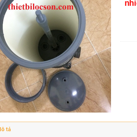
nhi
ô tả