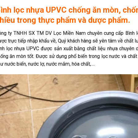
ình lọc nhựa UPVC chống ăn mòn, chốn
hiều trong thực phẩm và dược phẩm.
ông ty TNHH SX TM DV Lọc Miền Nam chuyên cung cấp Bình lọ
ợc trực tiếp nhập khẩu về, Quý khách hàng sẽ yên tâm về chất lượ
nh lọc nhựa UPVC được sản xuất bằng chất liệu nhựa chuyên d
ống ăn mòn tốt. Được sử dụng phổ biến trong lọc nước và chất l
ư nước biển, nước lợ, nước mắm, hóa chất,….