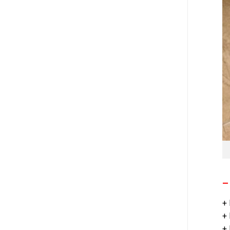
–
+
+ 
+ 