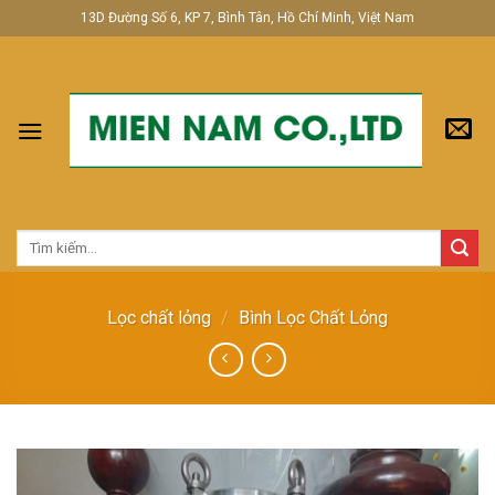
Skip
13D Đường Số 6, KP 7, Bình Tân, Hồ Chí Minh, Việt Nam
to
content
Tìm
kiếm:
Lọc chất lỏng
/
Bình Lọc Chất Lỏng