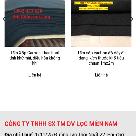
Tấm Xốp Carbon Than hoạt
Tấm xốp cacbon độ dày đa
tính khử mùi, điều hòa không
dạng, kích thước khổ tiêu
khí
chuẩn 1mx2m
Liên hệ
Liên hệ
CÔNG TY TNHH SX TM DV LỌC MIỀN NAM
Địa chỉ Thuế:
1/11/25 Đường Tân Thới Nhất 22, Phường