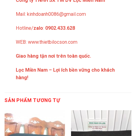
Công ty TNHH SX TM DV Lọc Miền Nam
Mail:
kinhdoanh0086@gmail.com
Hotline/
zalo
:
0902.433.628
WEB:
www.thietbilocson.com
Giao hàng tận nơi trên toàn quốc.
Lọc Miền Nam – Lợi ích bền vững cho khách
hàng!
SẢN PHẨM TƯƠNG TỰ