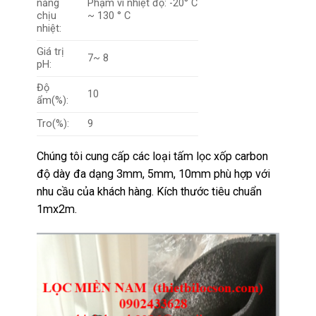
năng
Phạm vi nhiệt độ: -20° C
chịu
~ 130 ° C
nhiệt:
Giá trị
7~ 8
pH:
Độ
10
ẩm(%):
Tro(%):
9
Chúng tôi cung cấp các loại tấm lọc xốp carbon
độ dày đa dạng 3mm, 5mm, 10mm phù hợp với
nhu cầu của khách hàng. Kích thước tiêu chuẩn
1mx2m.