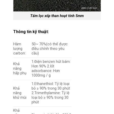
Tấm lọc xốp than hoạt tính 5mm
Thông tin kỹ thuật:
Hàm
50~ 70%(có thể được
lượng
điều chỉnh theo yêu
carbon:
cầu)
1.Điện benzen hút bám:
Khả
Hơn 90% 2.Iốt
năng
adsorbance: Hơn
hấp phụ
1000mg / g
1.Ethanethiol: Tỷ lệ loại
Khả
bỏ ≥ 90% trong 30 phút
năng
2.Trimethylamine: Tỷ lệ
khử mùi
loại bỏ ≥ 90% trong 30
phút
Khả