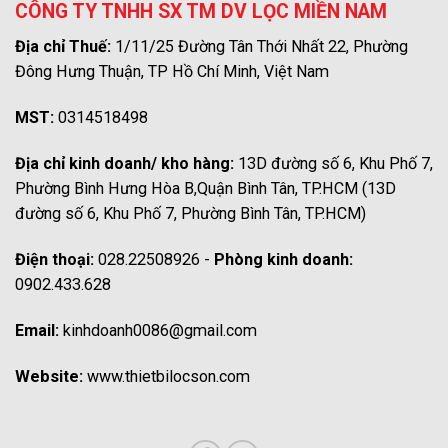
CÔNG TY TNHH SX TM DV LỌC MIỀN NAM
Địa chỉ Thuế:
1/11/25 Đường Tân Thới Nhất 22, Phường
Đông Hưng Thuận, TP Hồ Chí Minh, Việt Nam
MST:
0314518498
Địa chỉ kinh doanh/ kho hàng:
13D đường số 6, Khu Phố 7,
Phường Bình Hưng Hòa B,Quận Bình Tân, TP.HCM (13D
đường số 6, Khu Phố 7, Phường Bình Tân, TP.HCM)
Điện thoại:
028.22508926 -
Phòng kinh doanh:
0902.433.628
Email:
kinhdoanh0086@gmail.com
Website:
www.thietbilocson.com