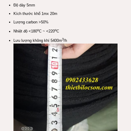
Độ dày 5mm
Kích thước khổ 1mx 20m
Lượng carbon >50%
o
o
Nhiệt độ <180
C ~ <220
C
3
Lưu lượng không khí 5400m
/h