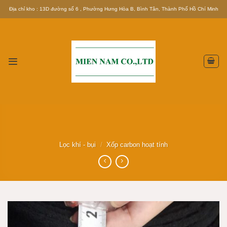
Skip
Địa chỉ kho : 13D đường số 6 , Phường Hưng Hòa B, Bình Tân, Thành Phố Hồ Chí Minh
to
content
Lọc khí - bụi
/
Xốp carbon hoạt tính