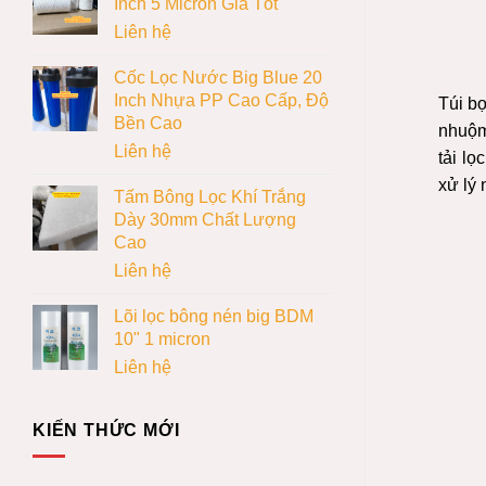
Inch 5 Micron Giá Tốt
Liên hệ
Cốc Lọc Nước Big Blue 20
Inch Nhựa PP Cao Cấp, Độ
Túi bọ
Bền Cao
nhuộm
Liên hệ
tải lọ
xử lý 
Tấm Bông Lọc Khí Trắng
Dày 30mm Chất Lượng
Cao
Liên hệ
Lõi lọc bông nén big BDM
10" 1 micron
Liên hệ
KIẾN THỨC MỚI