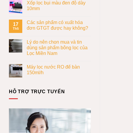
Xốp lọc bụi màu đen độ dày
10mm
Các sản phẩm có xuất hóa
17
đơn GTGT được hay không?
Th5
Lý do nên chọn mua và tin
dùng sản phẩm bông lọc của
Lọc Miền Nam
Máy lọc nước RO để bàn
150ml/h
HỖ TRỢ TRỰC TUYẾN