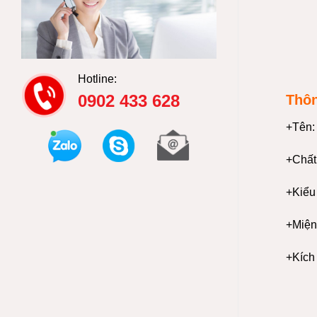
Hotline:
0902 433 628
Thôn
+Tên: 
+Chất 
+Kiểu 
+Miệng
+Kích 