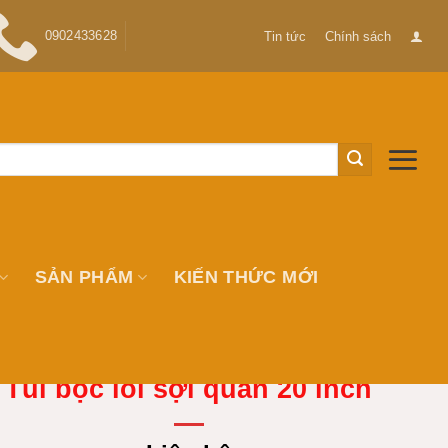
0902433628
Tin tức
Chính sách
SẢN PHẨM
KIẾN THỨC MỚI
Túi bọc lõi sợi quấn 20 inch