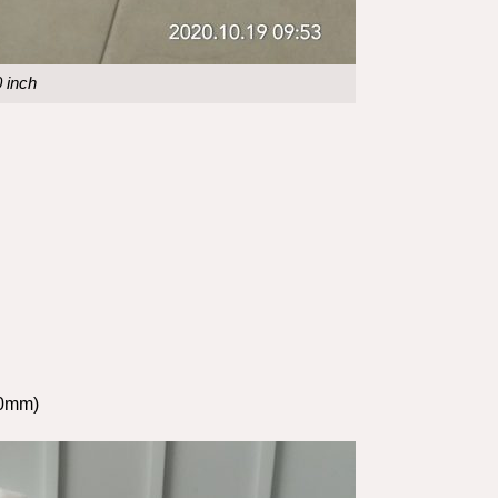
0 inch
50mm)