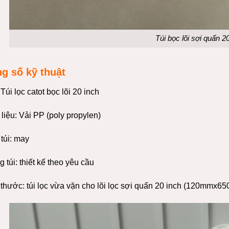
Túi bọc lõi sợi quấn 2
g số kỹ thuật
Túi lọc
catot
bọc lõi 20 inch
liệu: Vải PP (poly propylen)
túi:
may
 túi: thiết kế theo yêu cầu
thước: túi lọc vừa vặn cho lõi lọc sợi
quấn
20 inch (120mmx6