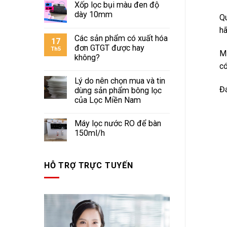
Xốp lọc bụi màu đen độ
dày 10mm
Qu
hã
Các sản phẩm có xuất hóa
17
đơn GTGT được hay
Th5
Mi
không?
có
Lý do nên chọn mua và tin
Đá
dùng sản phẩm bông lọc
của Lọc Miền Nam
Máy lọc nước RO để bàn
150ml/h
HỖ TRỢ TRỰC TUYẾN