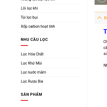
Lõi lọc khí
Túi lọc bụi
M
Xốp carbon hoạt tính
T
NHU CẦU LỌC
Ch
cấ
sử
Lọc Hóa Chất
Lọc Khử Mùi
Nh
Lọc nước mắm
Lọc Rượu Bia
SẢN PHẨM