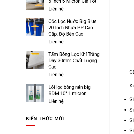
5 Inch 5 Micron Giá Tốt
Liên hệ
Cốc Lọc Nước Big Blue
20 Inch Nhựa PP Cao
Cấp, Độ Bền Cao
Liên hệ
Tấm Bông Lọc Khí Trắng
Dày 30mm Chất Lượng
Cao
Cấ
Liên hệ
Kí
Lõi lọc bông nén big
BDM 10" 1 micron
S
Liên hệ
S
KIẾN THỨC MỚI
S
S