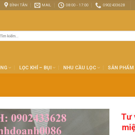
BÌNH TÂN
MAIL
08:00 - 17:00
0902433628
ìm
ếm:
ỎNG
LỌC KHÍ – BỤI
NHU CẦU LỌC
SẢN PHẨM
Tư 
miệ