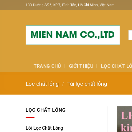
Skip
13D Đường Số 6, KP 7, Bình Tân, Hồ Chí Minh, Việt Nam
to
content
T
ki
TRANG CHỦ
GIỚI THIỆU
LỌC CHẤT L
Lọc chất lỏng
/
Túi lọc chất lỏng
LỌC CHẤT LỎNG
Lõi Lọc Chất Lỏng