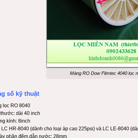
Màng RO Dow Filmtec 4040 lọc n
g số kỹ thuật
 lọc RO 8040
thước: dài 40 inch
g kính: 8inch
: LC HR-8040 (dành cho loại áp cao 225psi) và LC LE-8040 (dà
ày phần đệm dẫn nước: 28mm