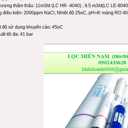
lượng thẩm thấu: 11m3/d (LC HR -4040) , 9.5 m3/d(LC LE-8040
g điều kiện: 2000ppm NaCl, Nhiệt độ 25oC, pH=8: màng RO 404
t độ sử dụng khuyến cáo: 45oC
ất tối đa: 41 bar