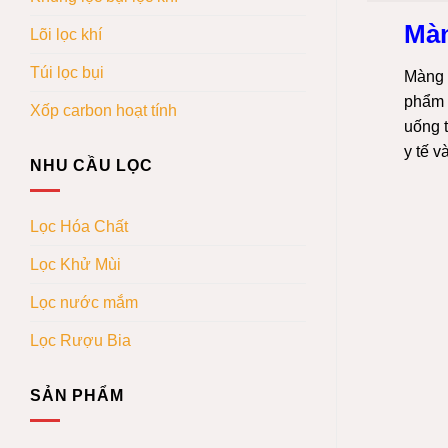
Màn
Lõi lọc khí
Túi lọc bụi
Màng 
phẩm 
Xốp carbon hoạt tính
uống t
y tế v
NHU CẦU LỌC
Lọc Hóa Chất
Lọc Khử Mùi
Lọc nước mắm
Lọc Rượu Bia
SẢN PHẨM