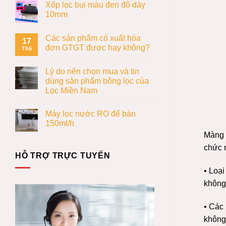
Xốp lọc bụi màu đen độ dày
10mm
Các sản phẩm có xuất hóa
17
đơn GTGT được hay không?
Th5
Lý do nên chọn mua và tin
dùng sản phẩm bông lọc của
Lọc Miền Nam
Máy lọc nước RO để bàn
150ml/h
Màng R
chức 
HỖ TRỢ TRỰC TUYẾN
• Loạ
không
• Các 
không