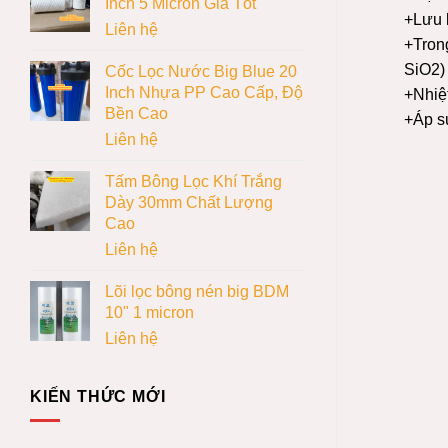
Inch 5 Micron Giá Tốt
+Lưu 
Liên hệ
+Tron
SiO2)
Cốc Lọc Nước Big Blue 20
Inch Nhựa PP Cao Cấp, Độ
+Nhiệ
Bền Cao
+Áp su
Liên hệ
Tấm Bông Lọc Khí Trắng
Dày 30mm Chất Lượng
Cao
Liên hệ
Lõi lọc bông nén big BDM
10" 1 micron
Liên hệ
KIẾN THỨC MỚI