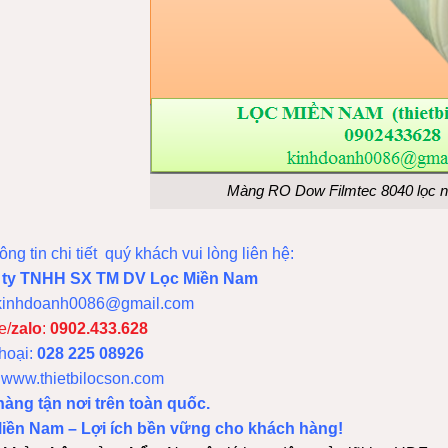
Màng RO Dow Filmtec 8040 lọc n
ông tin chi tiết quý khách vui lòng liên hệ:
 ty TNHH SX TM DV Lọc Miền Nam
kinhdoanh0086@gmail.com
e/
zalo
:
0902.433.628
thoại:
028 225 08926
:
www.thietbilocson.com
hàng tận nơi trên toàn quốc.
iền Nam – Lợi ích bền vững cho khách hàng!