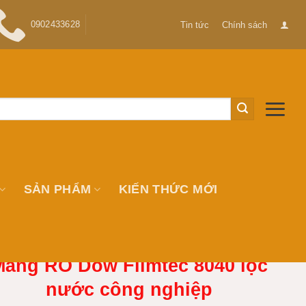
0902433628
Tin tức
Chính sách
SẢN PHẨM
KIẾN THỨC MỚI
Màng RO Dow Filmtec 8040 lọc
nước công nghiệp