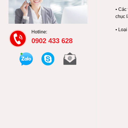
• Các
chục l
• Loại
Hotline:
0902 433 628