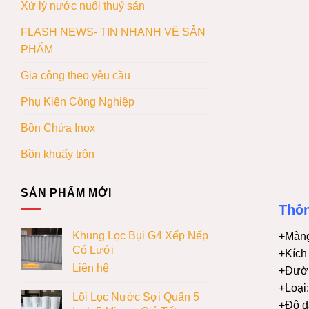
Xử lý nước nuôi thuỷ sản
FLASH NEWS- TIN NHANH VỀ SẢN
PHẨM
Gia công theo yêu cầu
Phụ Kiện Công Nghiệp
Bồn Chứa Inox
Bồn khuấy trộn
SẢN PHẨM MỚI
Thôn
Khung Lọc Bụi G4 Xếp Nếp
+Màng
Có Lưới
+Kích 
Liên hệ
+Đườn
+Loại
Lõi Lọc Nước Sợi Quấn 5
+Độ d