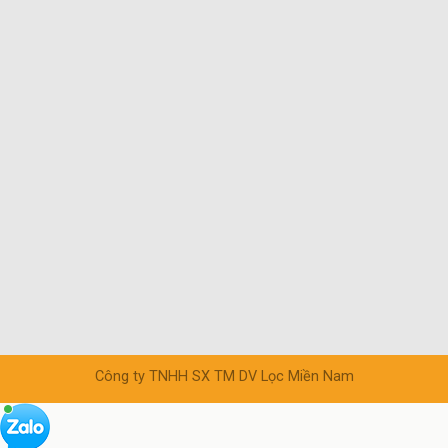
Công ty TNHH SX TM DV Lọc Miền Nam