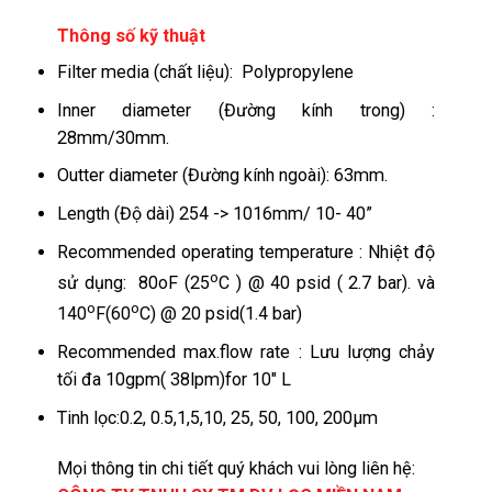
Thông số kỹ thuật
Filter media (chất liệu): Polypropylene
Inner diameter (Đường kính trong) :
28mm/30mm.
Outter diameter (Đường kính ngoài): 63mm.
Length (Độ dài) 254 -> 1016mm/ 10- 40”
Recommended operating temperature : Nhiệt độ
o
sử dụng: 80oF (25
C ) @ 40 psid ( 2.7 bar). và
o
o
140
F(60
C) @ 20 psid(1.4 bar)
Recommended max.flow rate : Lưu lượng chảy
tối đa 10gpm( 38lpm)for 10″ L
Tinh lọc:0.2, 0.5,1,5,10, 25, 50, 100, 200µm
Mọi thông tin chi tiết quý khách vui lòng liên hệ: