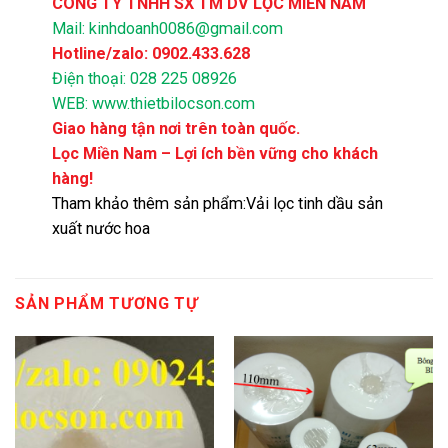
CÔNG TY TNHH SX TM DV LỌC MIỀN NAM
Mail: kinhdoanh0086@gmail.com
Hotline/zalo: 0902.433.628
Điện thoại: 028 225 08926
WEB: www.thietbilocson.com
Giao hàng tận nơi trên toàn quốc.
Lọc Miền Nam – Lợi ích bền vững cho khách
hàng!
Tham khảo thêm sản phẩm:
Vải lọc tinh dầu sản
xuất nước hoa
SẢN PHẨM TƯƠNG TỰ