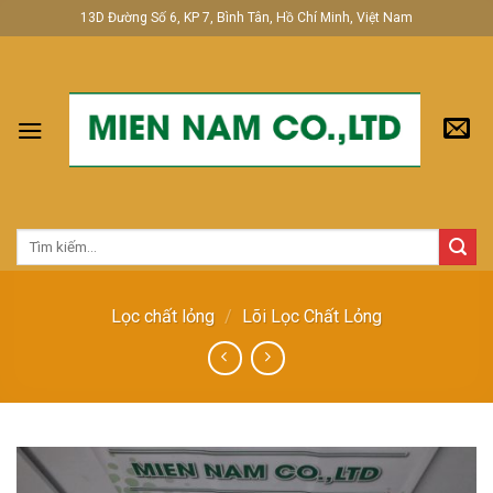
Skip
13D Đường Số 6, KP 7, Bình Tân, Hồ Chí Minh, Việt Nam
to
content
Tìm
kiếm:
Lọc chất lỏng
/
Lõi Lọc Chất Lỏng