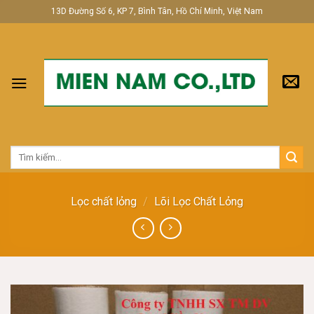
Skip
13D Đường Số 6, KP 7, Bình Tân, Hồ Chí Minh, Việt Nam
to
content
Tìm
kiếm:
Lọc chất lỏng
/
Lõi Lọc Chất Lỏng