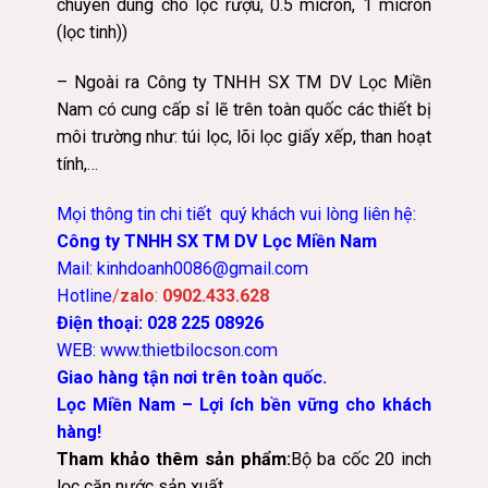
chuyên dùng cho lọc rượu, 0.5 micron, 1 micron
(lọc tinh))
– Ngoài ra Công ty TNHH SX TM DV Lọc Miền
Nam có cung cấp sỉ lẽ trên toàn quốc các thiết bị
môi trường như: túi lọc,
lõi lọc giấy xếp, than hoạt
tín
h,…
Mọi thông tin chi tiết quý khách vui lòng liên hệ:
Công ty TNHH SX TM DV Lọc Miền Nam
Mail:
kinhdoanh0086@gmail.com
Hotline
/
zalo
:
0902.433.628
Điện thoại:
028 225 08926
WEB:
www.thietbilocson.com
Giao hàng tận nơi trên toàn quốc.
Lọc Miền Nam – Lợi ích bền vững cho khách
hàng!
Tham khảo thêm sản phẩm:
Bộ ba cốc 20 inch
lọc cặn nước sản xuất