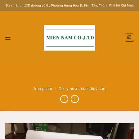
Skip
Địa chỉ kho : 13D đường số 6 , Phường Hưng Hòa B, Bình Tân, Thành Phố Hồ Chí Minh
to
content
Sản phẩm
/
Xử lý nước nuôi thuỷ sản