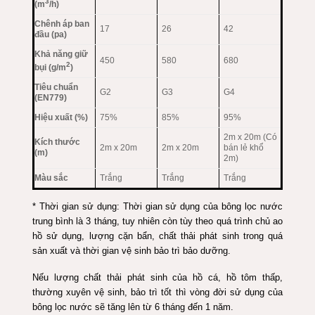
3
(m
/h)
Chênh áp ban
17
26
42
đầu (pa)
Khả năng giữ
450
580
680
2
bụi (g/m
)
Tiêu chuẩn
G2
G3
G4
(EN779)
Hiệu xuất (%)
75%
85%
95%
2m x 20m (Có
Kích thước
2m x 20m
2m x 20m
bán lẻ khổ
(m)
2m)
Màu sắc
Trắng
Trắng
Trắng
* Thời gian sử dụng: Thời gian sử dụng của bông lọc nước
trung bình là 3 tháng, tuy nhiên còn tùy theo quá trình chủ ao
hồ sử dụng, lượng cặn bẩn, chất thải phát sinh trong quá
sản xuất và thời gian vệ sinh bảo trì bảo dưỡng.
Nếu lượng chất thải phát sinh của hồ cá, hồ tôm thấp,
thường xuyên vệ sinh, bảo trì tốt thì vòng đời sử dụng của
bông lọc nước sẽ tăng lên từ 6 tháng đến 1 năm.