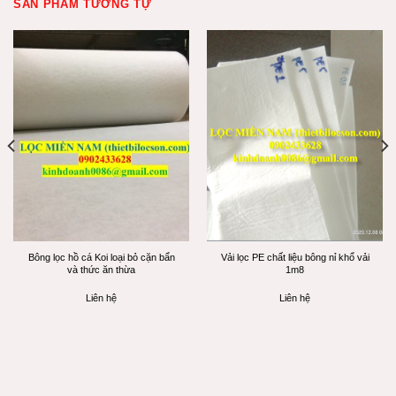
SẢN PHẨM TƯƠNG TỰ
Bông lọc hồ cá Koi loại bỏ cặn bẩn
Vải lọc PE chất liệu bông nỉ khổ vải
và thức ăn thừa
1m8
Liên hệ
Liên hệ