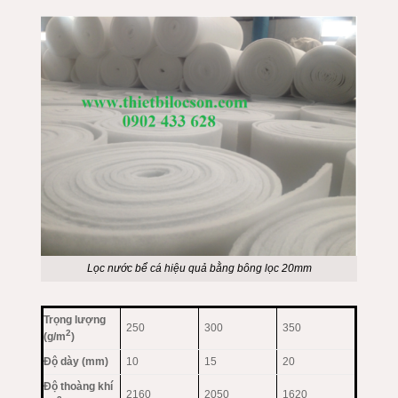
Lọc nước bể cá hiệu quả bằng bông lọc 20mm
Trọng lượng
250
300
350
2
(g/m
)
Độ dày (mm)
10
15
20
Độ thoàng khí
2160
2050
1620