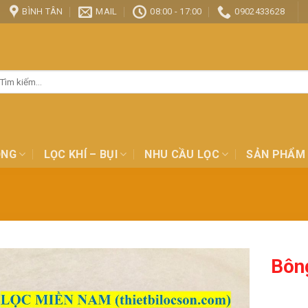
BÌNH TÂN
MAIL
08:00 - 17:00
0902433628
ìm
ếm:
ỎNG
LỌC KHÍ – BỤI
NHU CẦU LỌC
SẢN PHẨM
Bông