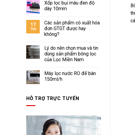
Xốp lọc bụi màu đen độ
Bô
dày 10mm
th
cá
Các sản phẩm có xuất hóa
17
đơn GTGT được hay
Th5
không?
Lý do nên chọn mua và tin
dùng sản phẩm bông lọc
của Lọc Miền Nam
Máy lọc nước RO để bàn
150ml/h
HỖ TRỢ TRỰC TUYẾN