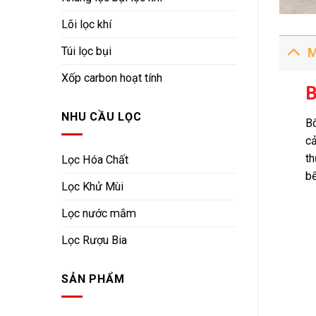
Lõi lọc khí
Túi lọc bụi
M
Xốp carbon hoạt tính
B
NHU CẦU LỌC
Bô
cả
th
Lọc Hóa Chất
bể
Lọc Khử Mùi
Lọc nước mắm
Lọc Rượu Bia
SẢN PHẨM