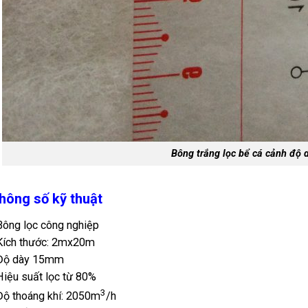
Bông trắng lọc bể cá cảnh độ 
hông số kỹ thuật
ông lọc công nghiệp
Kích thước: 2mx20m
Độ dày 15mm
iệu suất lọc từ 80%
3
ộ thoáng khí: 2050m
/h