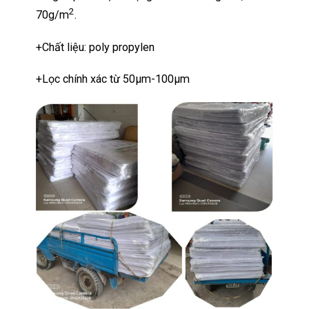
2
70g/m
.
+Chất liệu: poly propylen
+Lọc chính xác từ 50µm-100µm