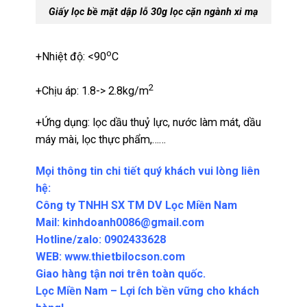
Giấy lọc bề mặt
dập
lỗ 30g lọc cặn ngành xi mạ
o
+Nhiệt độ: <90
C
2
+Chịu áp: 1.8-> 2.8kg/m
+Ứng dụng: lọc dầu thuỷ lực, nước làm mát, dầu
máy mài, lọc thực phẩm,……
Mọi thông tin chi tiết quý khách vui lòng liên
hệ:
Công ty TNHH SX TM DV Lọc Miền Nam
Mail: kinhdoanh0086@gmail.com
Hotline/zalo: 0902433628
WEB: www.thietbilocson.com
Giao hàng tận nơi trên toàn quốc.
Lọc Miền Nam – Lợi ích bền vững cho khách