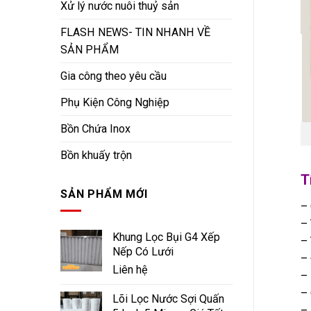
Xử lý nước nuôi thuỷ sản
FLASH NEWS- TIN NHANH VỀ
SẢN PHẨM
Gia công theo yêu cầu
Phụ Kiện Công Nghiệp
Bồn Chứa Inox
Bồn khuấy trộn
T
SẢN PHẨM MỚI
– 
– 
Khung Lọc Bụi G4 Xếp
– 
Nếp Có Lưới
– 
Liên hệ
– 
– 
Lõi Lọc Nước Sợi Quấn
– 