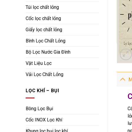
Túi lọc chất lỏng
Cốc lọc chất lỏng
Giấy lọc chất lỏng
Bình Lọc Chất Lỏng
Bộ Lọc Nước Gia Đình
Vật Liệu Lọc
Vải Lọc Chất Lỏng
M
LỌC KHÍ – BỤI
C
Bông Lọc Bụi
Cố
lỏ
Cốc INOX Lọc Khí
lư
ng
Khung lọc bụi lọc khí