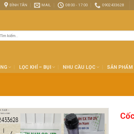
BÌNH TÂN
MAIL
08:00 - 17:00
0902433628
ìm
ếm:
ỎNG
LỌC KHÍ – BỤI
NHU CẦU LỌC
SẢN PHẨM
Cốc