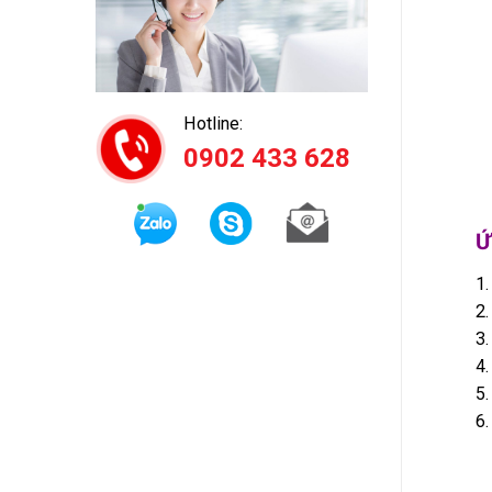
Hotline:
0902 433 628
Ứ
1.
2.
3.
4.
5.
6.