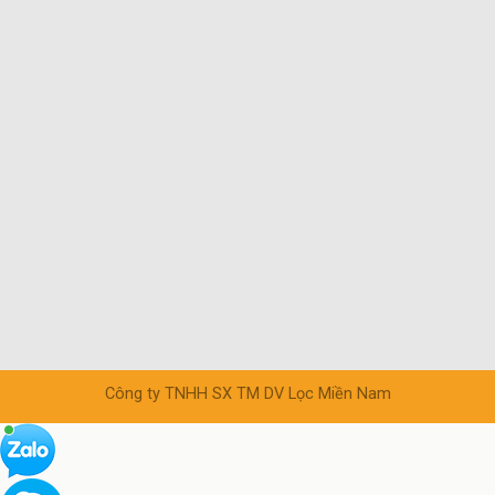
Công ty TNHH SX TM DV Lọc Miền Nam