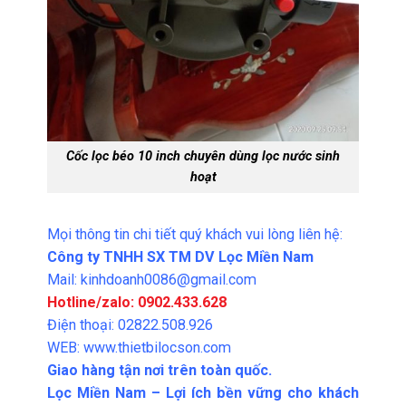
Cốc lọc béo 10 inch chuyên dùng lọc nước sinh
hoạt
Mọi thông tin chi tiết quý khách vui lòng liên hệ:
Công ty TNHH SX TM DV Lọc Miền Nam
Mail: kinhdoanh0086@gmail.com
Hotline/zalo: 0902.433.628
Điện thoại: 02822.508.926
WEB: www.thietbilocson.com
Giao hàng tận nơi trên toàn quốc.
Lọc Miền Nam – Lợi ích bền vững cho khách