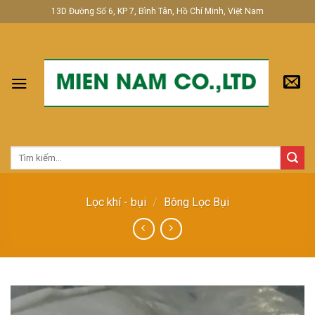
Skip
13D Đường Số 6, KP 7, Bình Tân, Hồ Chí Minh, Việt Nam
to
content
Tìm
kiếm:
Lọc khí - bụi
/
Bông Lọc Bụi