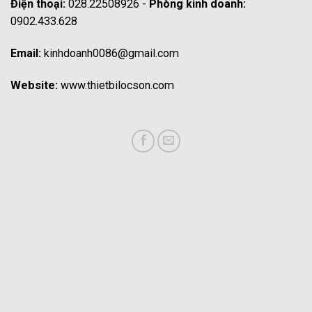
Điện thoại:
028.22508926 -
Phòng kinh doanh:
0902.433.628
Email:
kinhdoanh0086@gmail.com
Website:
www.thietbilocson.com