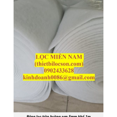
Bông lọc trần buồng sơn 5mm khổ 1m