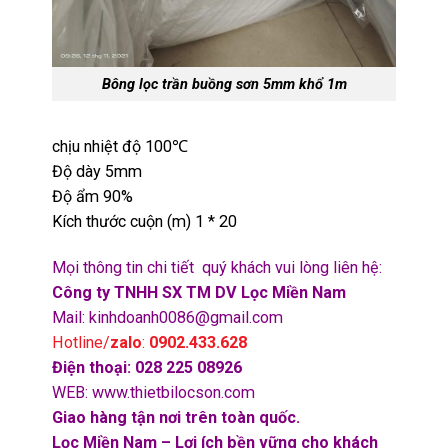
Bông lọc trần buồng sơn 5mm khổ 1m
chịu nhiệt độ 100℃
Độ dày 5mm
Độ ẩm 90%
Kích thước cuộn (m) 1 * 20
Mọi thông tin chi tiết quý khách vui lòng liên hệ:
Công ty TNHH SX TM DV Lọc Miền Nam
Mail:
kinhdoanh0086@gmail.com
Hotline/
zalo
:
0902.433.628
Điện thoại:
028 225 08926
WEB:
www.thietbilocson.com
Giao hàng tận nơi trên toàn quốc.
Lọc Miền Nam – Lợi ích bền vững cho khách