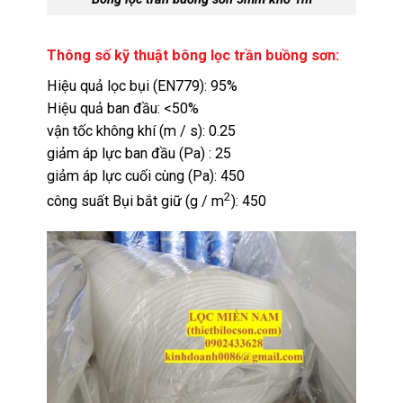
Thông số kỹ thuật bông lọc trần buồng sơn:
Hiệu quả lọc bụi (EN779): 95%
Hiệu quả ban đầu: <50%
vận tốc không khí (m / s): 0.25
giảm áp lực ban đầu (Pa) : 25
giảm áp lực cuối cùng (Pa): 450
2
công suất Bụi bắt giữ (g / m
): 450