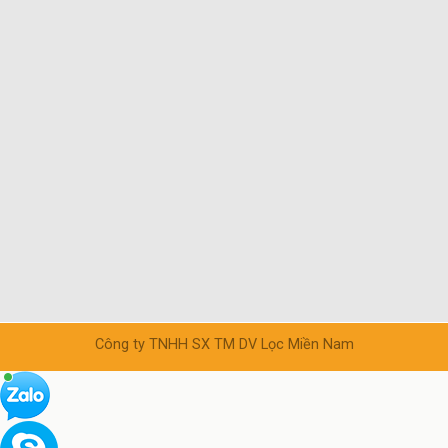
Công ty TNHH SX TM DV Lọc Miền Nam