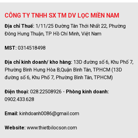
CÔNG TY TNHH SX TM DV LỌC MIỀN NAM
Địa chỉ Thuế:
1/11/25 Đường Tân Thới Nhất 22, Phường
Đông Hưng Thuận, TP Hồ Chí Minh, Việt Nam
MST:
0314518498
Địa chỉ kinh doanh/ kho hàng:
13D đường số 6, Khu Phố 7,
Phường Bình Hưng Hòa B,Quận Bình Tân, TP.HCM (13D
đường số 6, Khu Phố 7, Phường Bình Tân, TP.HCM)
Điện thoại:
028.22508926 -
Phòng kinh doanh:
0902.433.628
Email:
kinhdoanh0086@gmail.com
Website:
www.thietbilocson.com