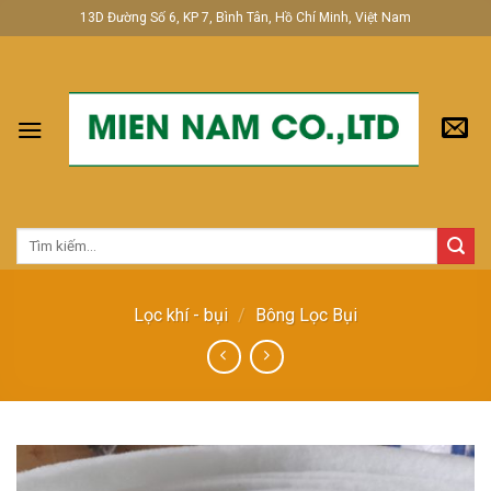
Skip
13D Đường Số 6, KP 7, Bình Tân, Hồ Chí Minh, Việt Nam
to
content
Tìm
kiếm:
Lọc khí - bụi
/
Bông Lọc Bụi