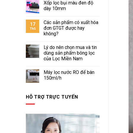
Xốp lọc bụi màu đen độ
dày 10mm
Các sản phẩm có xuất hóa
17
đơn GTGT được hay
Th5
không?
Lý do nên chọn mua và tin
dùng sản phẩm bông lọc
của Lọc Miền Nam
Máy lọc nước RO để bàn
150ml/h
HỖ TRỢ TRỰC TUYẾN