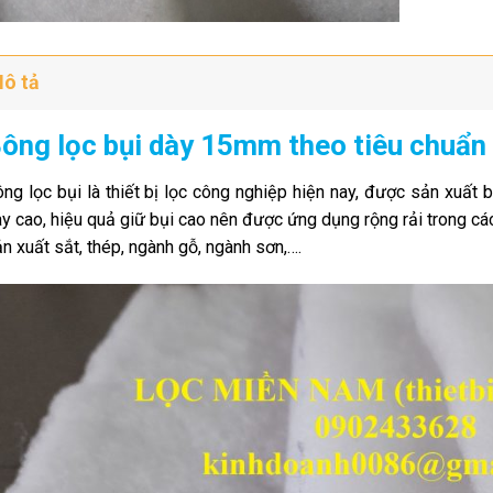
ô tả
ông lọc bụi dày 15mm theo tiêu chuẩ
ng lọc bụi là thiết bị lọc công nghiệp hiện nay, được sản xuất 
y cao, hiệu quả giữ bụi cao nên được ứng dụng rộng rải trong cá
n xuất sắt, thép, ngành gỗ, ngành sơn,….