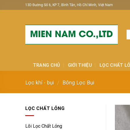
Skip
13D Đường Số 6, KP 7, Bình Tân, Hồ Chí Minh, Việt Nam
to
content
T
ki
TRANG CHỦ
GIỚI THIỆU
LỌC CHẤT L
Lọc khí - bụi
/
Bông Lọc Bụi
LỌC CHẤT LỎNG
Lõi Lọc Chất Lỏng