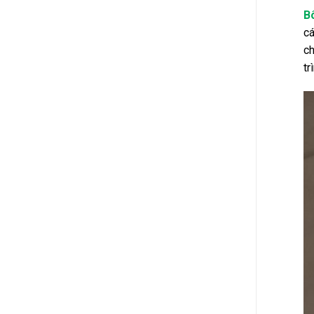
B
cá
ch
tr