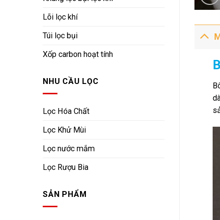
Lõi lọc khí
Túi lọc bụi
M
Xốp carbon hoạt tính
B
NHU CẦU LỌC
Bô
dà
sả
Lọc Hóa Chất
Lọc Khử Mùi
Lọc nước mắm
Lọc Rượu Bia
SẢN PHẨM