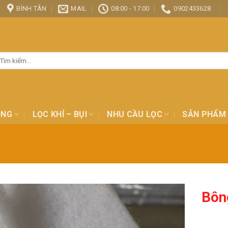
BÌNH TÂN
MAIL
08:00 - 17:00
0902433628
ìm
ếm:
ỎNG
LỌC KHÍ – BỤI
NHU CẦU LỌC
SẢN PHẨM
Bôn