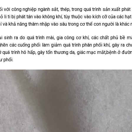
i với công nghiệp ngành sắt, thép, trong quá trình sản xuất phát s
ỏ li ti bị phát tán vào không khí, tùy thuộc vào kích cỡ của các h
í và khả năng thâm nhập vào sâu trong cơ thể con người là khác 
i sinh ra do quá trình mài, gia công cơ khí, các chất phủ bề m
hẽn các cuống phổi làm giảm quá trình phân phối khí, gây ra c
ở quá trình hô hấp, gây tổn thương da, giác mạc mắt,bệnh ở đườn
ư phổi.