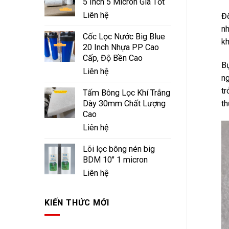
5 Inch 5 Micron Giá Tốt
Liên hệ
Đố
nh
Cốc Lọc Nước Big Blue
kh
20 Inch Nhựa PP Cao
Cấp, Độ Bền Cao
Bụ
Liên hệ
ng
tr
Tấm Bông Lọc Khí Trắng
Dày 30mm Chất Lượng
th
Cao
Liên hệ
Lõi lọc bông nén big
BDM 10" 1 micron
Liên hệ
KIẾN THỨC MỚI