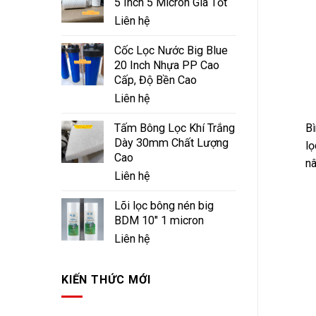
5 Inch 5 Micron Giá Tốt
Liên hệ
Cốc Lọc Nước Big Blue
20 Inch Nhựa PP Cao
Cấp, Độ Bền Cao
Liên hệ
Bì
Tấm Bông Lọc Khí Trắng
Dày 30mm Chất Lượng
l
Cao
nâ
Liên hệ
Lõi lọc bông nén big
BDM 10" 1 micron
Liên hệ
KIẾN THỨC MỚI