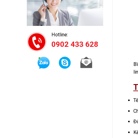
Hotline:
0902 433 628
Bì
li
T
T
Ch
Độ
Kế