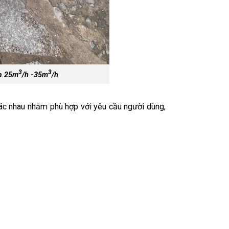
3
3
đa 25m
/h -35m
/h
khác nhau nhằm phù hợp với yêu cầu người dùng,