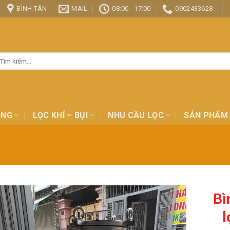
BÌNH TÂN
MAIL
08:00 - 17:00
0902433628
ìm
ếm:
ỎNG
LỌC KHÍ – BỤI
NHU CẦU LỌC
SẢN PHẨM
Bì
l