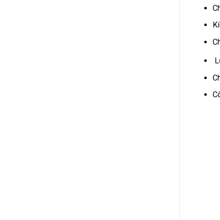
Ch
Kí
Ch
L
Ch
Cô