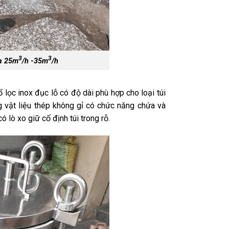
3
3
đa 25m
/h -35m
/h
ổ lọc inox đục lỗ có độ dài phù hợp cho loại túi
ật liệu thép không gỉ có chức năng chứa và
ó lò xo giữ cố định túi trong rỗ.