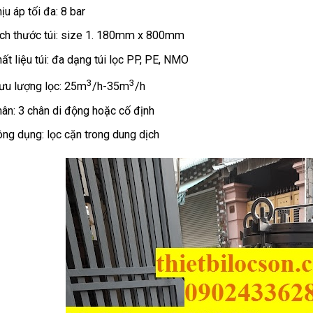
ịu áp tối đa: 8 bar
ch thước túi: size 1. 180mm x 800mm
ất liệu túi: đa dạng túi lọc PP, PE, NMO
3
3
ưu lượng lọc: 25m
/h-35m
/h
ân: 3 chân di động hoặc cố định
ng dụng: lọc cặn trong dung dịch