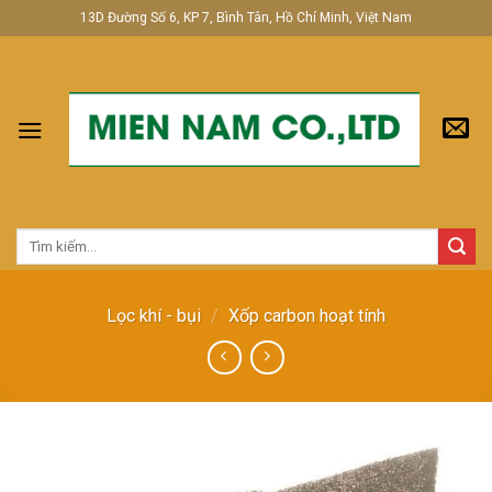
Skip
13D Đường Số 6, KP 7, Bình Tân, Hồ Chí Minh, Việt Nam
to
content
Tìm
kiếm:
Lọc khí - bụi
/
Xốp carbon hoạt tính