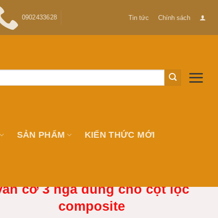
0902433628
Tin tức
Chính sách
SẢN PHẨM
KIẾN THỨC MỚI
Van cơ 3 ngã dùng cho cột lọc
composite