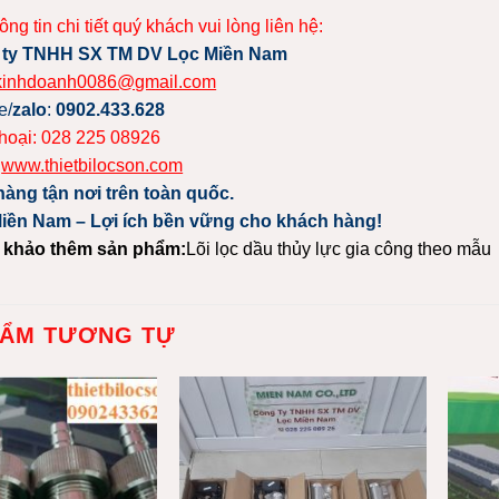
ông tin chi tiết quý khách vui lòng liên hệ:
 ty TNHH SX TM DV Lọc Miền Nam
kinhdoanh0086@gmail.com
e/
zalo
:
0902.433.628
thoại: 028 225 08926
:
www.thietbilocson.com
hàng tận nơi trên toàn quốc.
iền Nam – Lợi ích bền vững cho khách hàng!
 khảo thêm sản phẩm:
Lõi lọc dầu thủy lực gia công theo mẫu
HẨM TƯƠNG TỰ