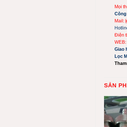
Mọi th
Công
Mail:
Hotlin
Điện 
WEB
Giao 
Lọc M
Tham
SẢN P