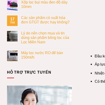
Xốp lọc bụi màu đen độ dày
10mm
Các sản phẩm có xuất hóa
17
đơn GTGT được hay không?
Th5
Lý do nên chọn mua và tin
dùng sản phẩm bông lọc của
Lọc Miền Nam
Máy lọc nước RO để bàn
Đầu kế
150ml/h
Áp lự
HỖ TRỢ TRỰC TUYẾN
Nhiệt 
Có thể