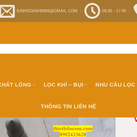
KINHDOANH0086@GMAIL.COM
08:00 - 17:00
CHẤT LỎNG
LỌC KHÍ – BỤI
NHU CẦU LỌC
THÔNG TIN LIÊN HỆ